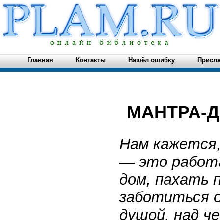
Главная
Контакты
Нашёл ошибку
Присла
МАНТРА-
Нам кажется,
—
это работ
дом, пахать 
заботиться о
душой, над 