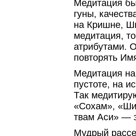
Медитация бы
гуны, качеств
на Кришне, Ши
медитация, то
атрибутами. 
повторять Имя
Медитация на
пустоте, на и
Так медитиру
«Сохам», «Ши
твам Аси» — 
Мудрый рассе