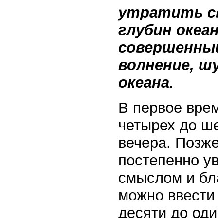
утратить св
глубин океа
совершенный
волнение, ш
океана.
В первое врем
четырех до ше
вечера. Позж
постепенно у
смыслом и бл
можно ввести
десяти до оди