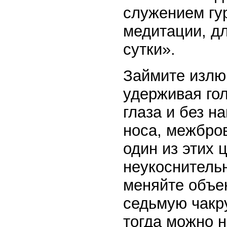
служением гур
медитации, д
сутки».
Займите излю
удерживая гол
глаза и без н
носа, межбро
один из этих 
неукоснительн
меняйте объе
седьмую чакру
тогда можно н