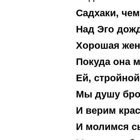
Садхаки, че
Над Эго дож
Хорошая жен
Покуда
она м
Ей, стройной
Мы душу бро
И верим кра
И молимся с