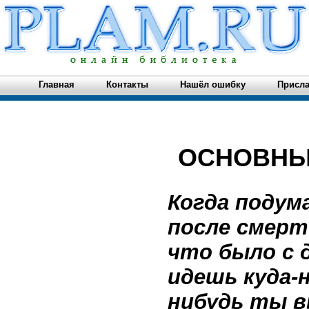
Главная
Контакты
Нашёл ошибку
Присла
ОСНОВНЫ
Когда подум
после смерт
что было с 
идешь куда-н
нибудь ты в