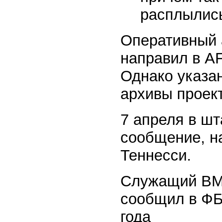
расплылись
Оперативный а
направил в AF
Однако указа
архивы проект
7 апреля в ш
сообщение, на
Теннесси.
Служащий ВМФ
сообщил в ФБР
года