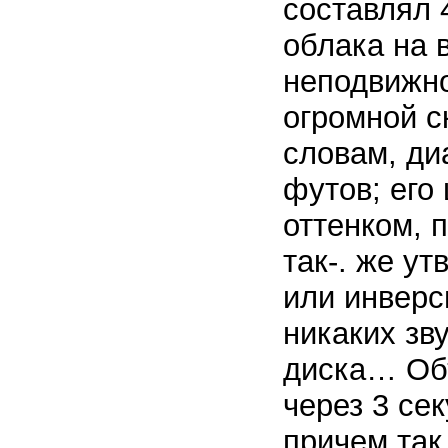
составлял 
облака на 
неподвижно
огромной с
словам, ди
футов; его
оттенком, 
так-. же у
или инверс
никаких зв
диска… Объ
через 3 се
причем так