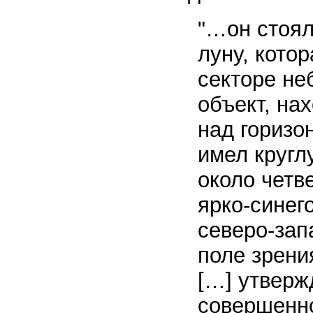
"…он стоял
луну, кото
секторе не
объект, на
над горизо
имел кругл
около четв
ярко-синег
северо-зап
поле зрени
[…] утверж
совершенно