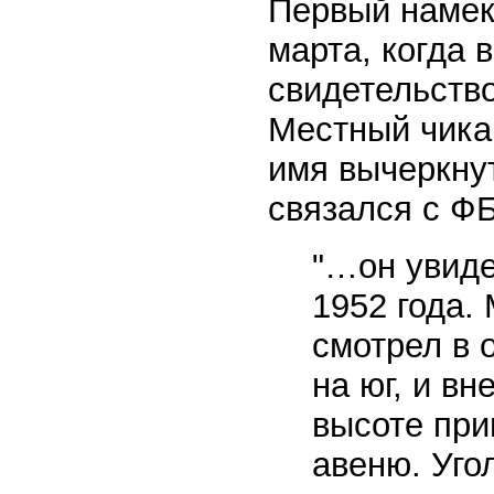
Первый намек
марта, когда 
свидетельство
Местный чикаг
имя вычеркну
связался с Ф
"…он увиде
1952 года. 
смотрел в 
на юг, и в
высоте при
авеню. Уго