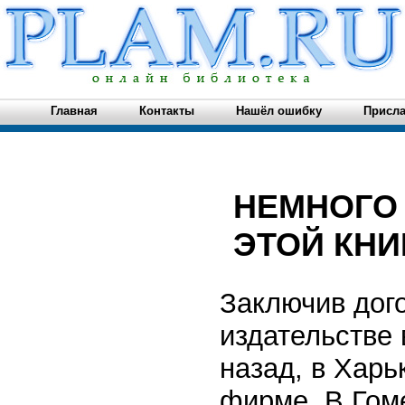
Главная
Контакты
Нашёл ошибку
Присла
НЕМНОГО
ЭТОЙ КНИ
Заключив дого
издательстве 
назад, в Харь
фирме. В Гом