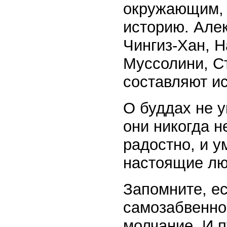
окружающим, 
историю. Але
Чингиз-Хан, 
Муссолини, Ст
составляют и
О буддах не у
они никогда н
радостно, и у
настоящие лю
Запомните, ес
самозабвенно
молчание. И п