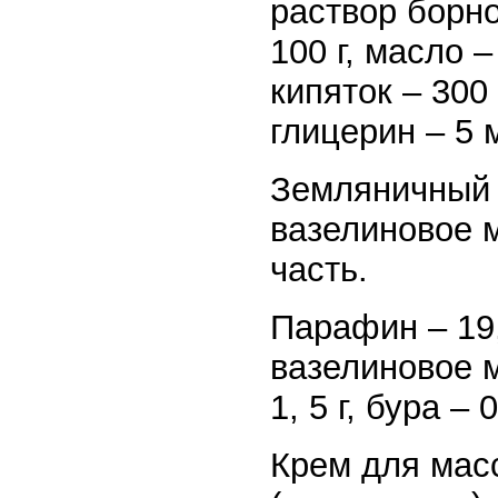
раствор борно
100 г, масло –
кипяток – 300 
глицерин – 5 
Земляничный к
вазелиновое м
часть.
Парафин – 19, 
вазелиновое м
1, 5 г, бура – 
Крем для мас