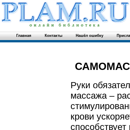
Главная
Контакты
Нашёл ошибку
Присла
САМОМАС
Руки обязате
массажа – ра
стимулирован
крови ускоряе
способствует 