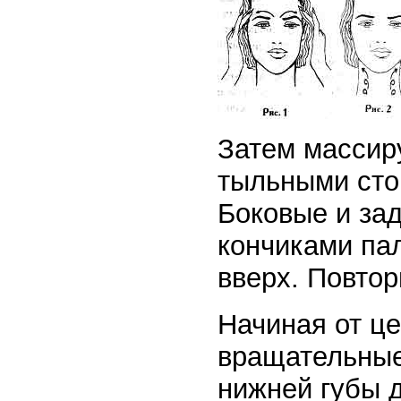
Затем массир
тыльными стор
Боковые и за
кончиками па
вверх. Повтори
Начиная от це
вращательные
нижней губы д