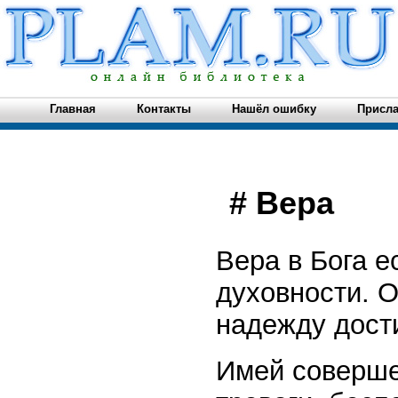
Главная
Контакты
Нашёл ошибку
Присла
# Вера
Вера в Бога е
духовности. О
надежду дост
Имей совершен