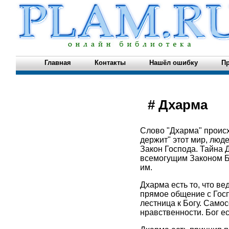
Главная
Контакты
Нашёл ошибку
Пр
# Дхарма
Слово "Дхарма" происхо
держит" этот мир, люд
Закон Господа. Тайна 
всемогущим Законом Бо
им.
Дхарма есть то, что ве
прямое общение с Госп
лестница к Богу. Само
нравственности. Бог е