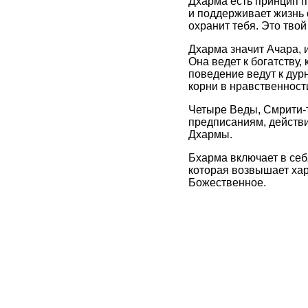
Дхарма есть принцип п
и поддерживает жизнь 
охранит тебя. Это тво
Дхарма значит Ачара, 
Она ведет к богатству
поведение ведут к дур
корни в нравственност
Четыре Веды, Смрити-те
предписаниям, действи
Дхармы.
Бхарма включает в себ
которая возвышает хар
Божественное.