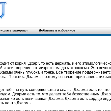
ислать материал
Добавить в избранное
дит от корня "Дхар", то есть держать, и его этимологическо
ей и все творение, от микрокосма до макрокосма. Это веч
Дхармы очень глубока и тонка. Все творение поддерживаетс
га. Практика Дхармы поэтому означает признание этих за
дет тебя на путь совершенства и славы. Дхарма есть то, что
одом. Дхарма есть то, что делает тебя божественным. Дха
сознание есть величайшая Дхарма. Дхарма есть сердце инд
сть центр Дхармы.