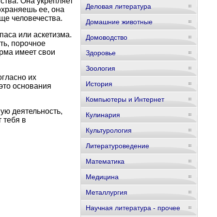
ства. Она укрепляет
Деловая литература
охраняешь ее, она
ще человечества.
Домашние животные
паса или аскетизма.
Домоводство
ть, порочное
арма имеет свои
Здоровье
Зоология
огласно их
История
это основания
Компьютеры и Интернет
ую деятельность,
Кулинария
 тебя в
Культурология
Литературоведение
Математика
Медицина
Металлургия
Научная литература - прочее