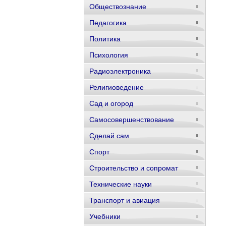
Обществознание
Педагогика
Политика
Психология
Радиоэлектроника
Религиоведение
Сад и огород
Самосовершенствование
Сделай сам
Спорт
Строительство и сопромат
Технические науки
Транспорт и авиация
Учебники