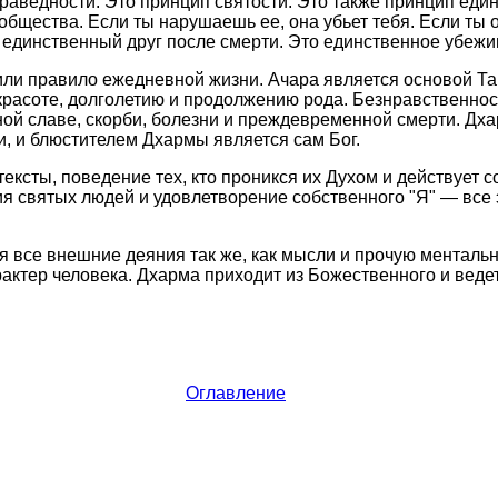
раведности. Это принцип святости. Это также принцип един
общества. Если ты нарушаешь ее, она убьет тебя. Если ты 
й единственный друг после смерти. Это единственное убежи
или правило ежедневной жизни. Ачара является основой Та
, красоте, долголетию и продолжению рода. Безнравственнос
ной славе, скорби, болезни и преждевременной смерти. Дх
и, и блюстителем Дхармы является сам Бог.
ксты, поведение тех, кто проникся их Духом и действует с
я святых людей и удовлетворение собственного "Я" — все 
я все внешние деяния так же, как мысли и прочую ментальн
актер человека. Дхарма приходит из Божественного и ведет
Оглавление