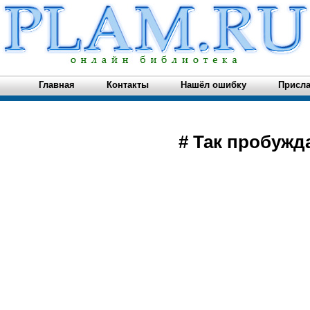
Главная
Контакты
Нашёл ошибку
Присла
# Так пробуж