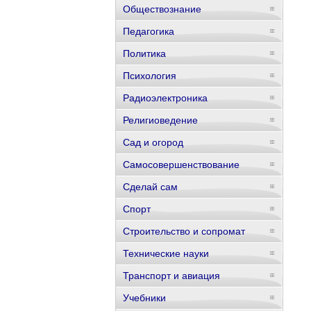
Обществознание
Педагогика
Политика
Психология
Радиоэлектроника
Религиоведение
Сад и огород
Самосовершенствование
Сделай сам
Спорт
Строительство и сопромат
Технические науки
Транспорт и авиация
Учебники