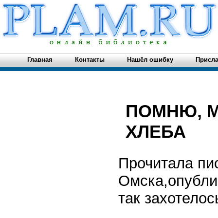
Главная
Контакты
Нашёл ошибку
Присла
ПОМНЮ, 
ХЛЕБА
Прочитала пи
Омска,опублик
так захотелос