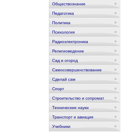
Обществознание
Педагогика
Политика
Психология
Радиоэлектроника
Религиоведение
Сад и огород
Самосовершенствование
Сделай сам
Спорт
Строительство и сопромат
Технические науки
Транспорт и авиация
Учебники