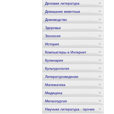
Деловая литература
Домашние животные
Домоводство
Здоровье
Зоология
История
Компьютеры и Интернет
Кулинария
Культурология
Литературоведение
Математика
Медицина
Металлургия
Научная литература - прочее