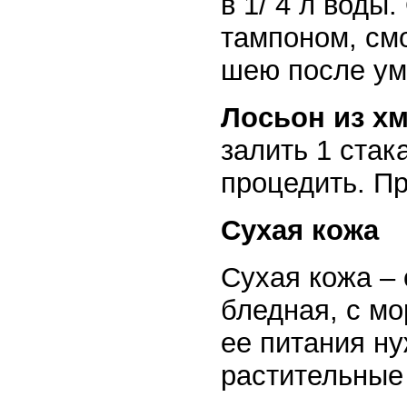
в 1/ 4 л воды
тампоном, смо
шею после ум
Лосьон из х
залить 1 стак
процедить. Пр
Сухая кожа
Сухая кожа – 
бледная, с м
ее питания н
растительные 