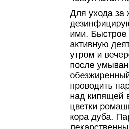
Для ухода за
дезинфицирую
ими. Быстрое
активную дея
утром и вече
после умыван
обезжиренный
проводить па
над кипящей 
цветки ромашк
кора дуба. Па
лекарственны