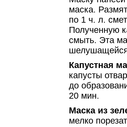
маска. Размят
по 1 ч. л. см
Полученную к
смыть. Эта м
шелушащейся
Капустная ма
капусты отва
до образован
20 мин.
Маска из зел
мелко порезат