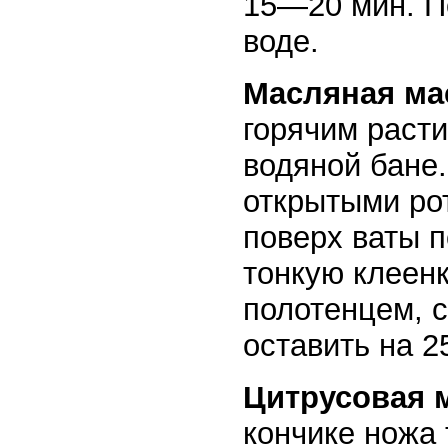
15—20 мин. По
воде.
Масляная ма
горячим раст
водяной бане.
открытыми рот
поверх ваты 
тонкую клеен
полотенцем, с
оставить на 
Цитрусовая м
кончике ножа