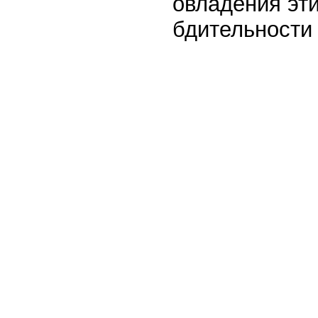
овладения эт
бдительности