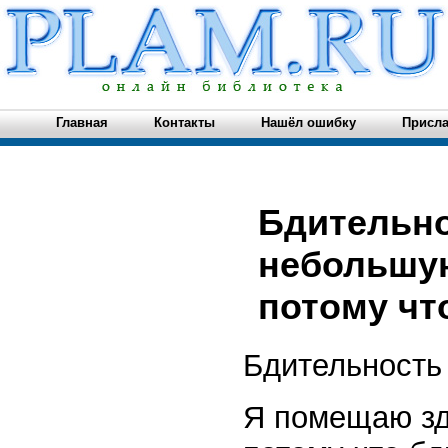
Главная
Контакты
Нашёл ошибку
Присла
Бдительно
небольшую
потому что
Бдительность
Я помещаю зд