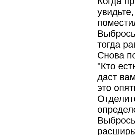
Когда пр
увидьте,
помести
Выбросьт
тогда р
Снова по
"Кто ест
даст ва
это опя
Отделит
определ
Выбрось
расширьт