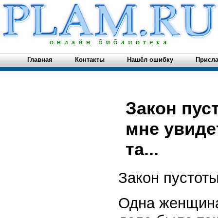
Главная
Контакты
Нашёл ошибку
Присла
Закон пус
мне увиде
та...
Закон пустот
Одна женщина 