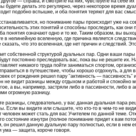
 другое — справа, и смотрите на них, чувствуете на себе их
вы будете делать это регулярно, через некоторое время дуа
ходит подобно вспышке, и оба понятия теряют для вас смыс
сстанавливается, но понимание пары происходит уже на с
сительность этих понятий и способны проследить, как они 
оба понятия означают одно и то же. Таким образом, вы выхо
 в нелинейную вселенную, где причина является следстви
сказать, что это вселенная, где нет причин и следствий. Э
ет собственной структурой дуальных пар. Одни ваши пары
будут постоянно преследовать вас, пока вы не решите их. 
тавляет никакого труда пойти заниматься спортом, организо
правиться в путешествие, чтобы хорошо отдохнуть, а для в
век от рождения решил пару "активность — пассивность" 
 он не видит разницы между отдыхом и работой и спокойно м
гое, а вы, например, застряли либо в пассивности, либо в а
ми огромную разницу.
ите разницы, следовательно, у вас данная дуальная пара ре
. Если вы видите или слышите, что кто-то в чем-то не види
от человек может стать для вас Учителем по данной теме. От
го состояние изнутри (полное понимание придет к вам пото
 он решил данную дуальную пару полностью, если в нем его
и ума — защита, короче говоря.