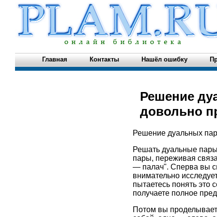
Главная
Контакты
Нашёл ошибку
Пр
Решение ду
довольно пр
Решение дуальных па
Решать дуальные пары 
пары, переживая связа
— палач". Сперва вы с
внимательно исследует
пытаетесь понять это с
получаете полное пред
Потом вы проделываете