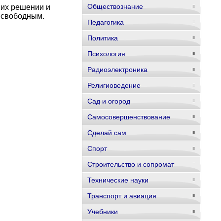
Обществознание
 их решении и
я свободным.
Педагогика
Политика
Психология
Радиоэлектроника
Религиоведение
Сад и огород
Самосовершенствование
Сделай сам
Спорт
Строительство и сопромат
Технические науки
Транспорт и авиация
Учебники