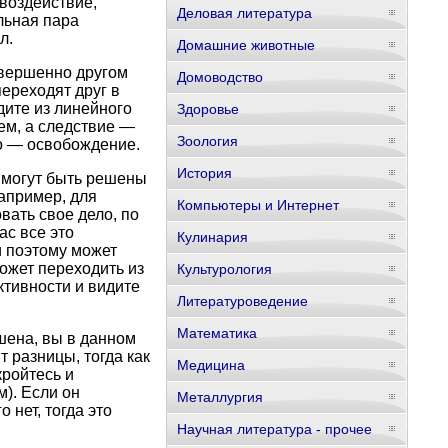
 воздействие,
Деловая литература
льная пара
л.
Домашние животные
овершенно другом
Домоводство
переходят друг в
дите из линейного
Здоровье
ем, а следствие —
Зоология
то — освобождение.
История
 могут быть решены
Например, для
Компьютеры и Интернет
вать свое дело, по
ас все это
Кулинария
и поэтому может
ожет переходить из
Культурология
ктивности и видите
Литературоведение
Математика
шена, вы в данном
т разницы, тогда как
Медицина
кройтесь и
м). Если он
Металлургия
 нет, тогда это
Научная литература - прочее