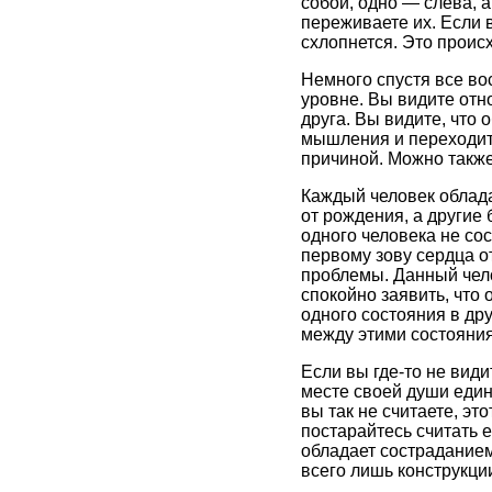
собой, одно — слева, а
переживаете их. Если 
схлопнется. Это проис
Немного спустя все во
уровне. Вы видите отно
друга. Вы видите, что 
мышления и переходите
причиной. Можно также 
Каждый человек облада
от рождения, а другие 
одного человека не сос
первому зову сердца от
проблемы. Данный чело
спокойно заявить, что
одного состояния в дру
между этими состояния
Если вы где-то не вид
месте своей души едины
вы так не считаете, эт
постарайтесь считать е
обладает состраданием,
всего лишь конструкци