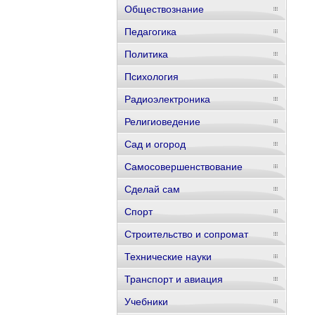
Обществознание
Педагогика
Политика
Психология
Радиоэлектроника
Религиоведение
Сад и огород
Самосовершенствование
Сделай сам
Спорт
Строительство и сопромат
Технические науки
Транспорт и авиация
Учебники