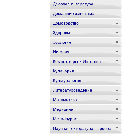
Деловая литература
Домашние животные
Домоводство
Здоровье
Зоология
История
Компьютеры и Интернет
Кулинария
Культурология
Литературоведение
Математика
Медицина
Металлургия
Научная литература - прочее