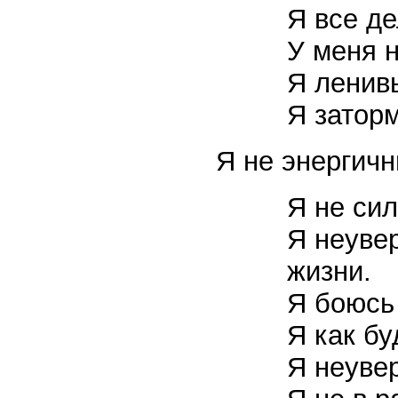
Я все де
У меня н
Я ленив
Я затор
Я не энергичн
Я не си
Я неувер
жизни.
Я боюсь
Я как бу
Я неувер