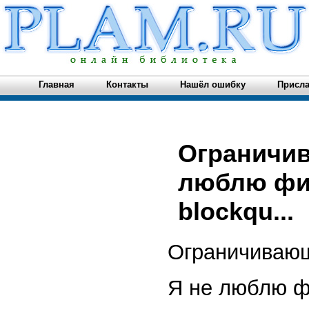
Главная
Контакты
Нашёл ошибку
Присла
Ограничив
люблю физ
blockqu...
Ограничиваю
Я не люблю ф