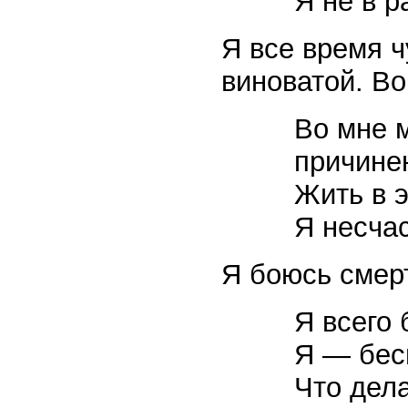
Я не в р
Я все время ч
виноватой. Во
Во мне 
причине
Жить в 
Я несча
Я боюсь смер
Я всего 
Я — бес
Что дела