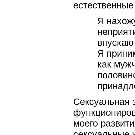
естественные
Я нахожу
неприят
впускаю
Я прини
как муж
половино
принадл
Сексуальная э
функциониров
моего развит
сексуальные 