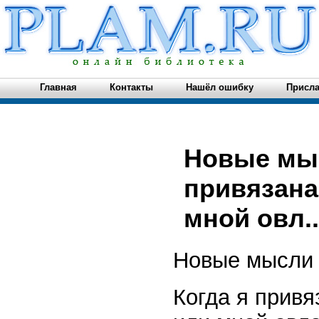
Главная
Контакты
Нашёл ошибку
Присла
Новые мыс
привязана
мной овл..
Новые мысли
Когда я привя