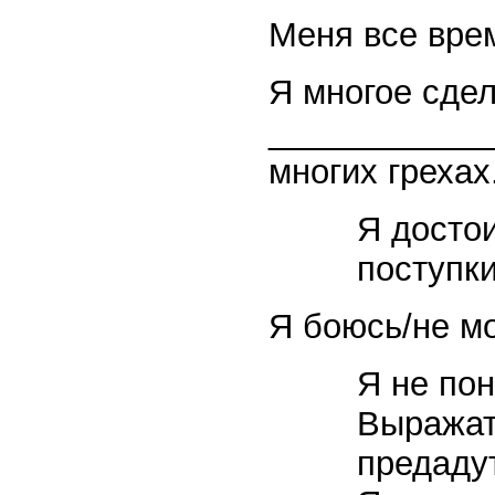
Меня все врем
Я многое сде
____________
многих грехах
Я достои
поступки
Я боюсь/не мо
Я не пон
Выражат
предадут