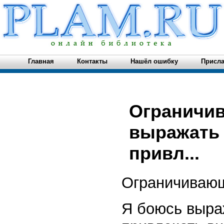
Главная
Контакты
Нашёл ошибку
Присла
Ограничи
выражать 
привл...
Ограничиваю
Я боюсь выра