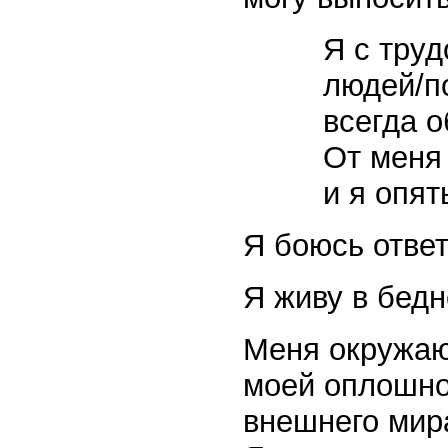
Я с труд
людей/п
всегда о
От меня 
и я опят
Я боюсь ответ
Я живу в бедн
Меня окружают
моей оплошн
внешнего мира