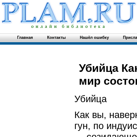
Главная
Контакты
Нашёл ошибку
Присла
Убийца Как
мир состои
Убийца
Как вы, навер
гун, по индуи
— созидающей