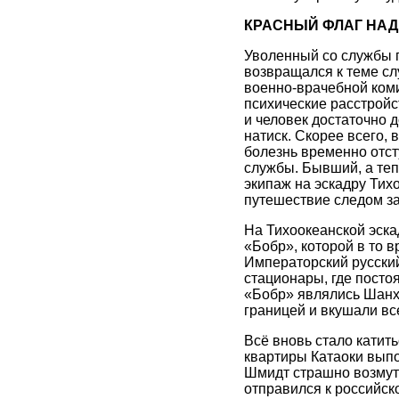
КРАСНЫЙ ФЛАГ НАД
Уволенный со службы п
возвращался к теме сл
военно-врачебной коми
психические расстройст
и человек достаточно 
натиск. Скорее всего,
болезнь временно отст
службы. Бывший, а теп
экипаж на эскадру Тих
путешествие следом за
На Тихоокеанской эск
«Бобр», которой в то 
Императорский русски
стационары, где посто
«Бобр» являлись Шанха
границей и вкушали все
Всё вновь стало катить
квартиры Катаоки выпо
Шмидт страшно возмути
отправился к российск