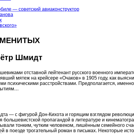
биле — советский авиаконструктор
ханова
х
вского»
АМЕНИТЫХ
Пётр Шмидт
евиками отставной лейтенант русского военного императ
явший мятеж на крейсере «Очаков» в 1905 году, как выясни
ми психическими расстройствами. Предполагается, именно
обытиям…
дта — с фигурой Дон-Кихота и горящим взглядом революц
я большевистской пропагандой в литературе и кинематогр
ывали тонким, чутким человеком, лишённым семейного сча
ей в поезде трогательный роман в письмах. Некоторые исто