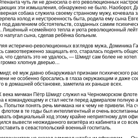
йтенанта чуть ли не доносила о его революционных настрое
дающих эти измышления, обнаружено не было. Наоборот, Д
верная собака служила своему странному мужу, кочевала з
ерпела холод и неустроенность быта, родила ему сына Евге
о под давлением обстоятельств, созданных самим психиче
. Лишённый «семейного тепла и уюта революционный лейте
то напугал сына, сделав ребёнка больным.
еляя истерично-революционных взглядов мужа, Доминика Г
ь самоотверженно защищать его, старалась поднять общес
а, что сделать это не удалось, — Шмидт сам более не хотел
, громко хлопнув дверью…
Шмидт, её муж давно обнаруживал признаки психического ра
ени не особенно бросались в глаза окружающим и даже со
о в домашней обстановке, заметила их раньше всех.
IX века мичман Пётр Шмидт служил на Черноморском флоте.
ва к командующему и стал нести перед адмиралом полную 
ь. Попытки понять речь мичмана ни к чему не привели. На с
флотом в те годы был интеллигентный и очень воспитанн
авать официальный ход этому крайне неприятному для офи
дился вывести неожиданного визитёра из кабинета и со вс
ставить в севастопольский военный госпиталь.