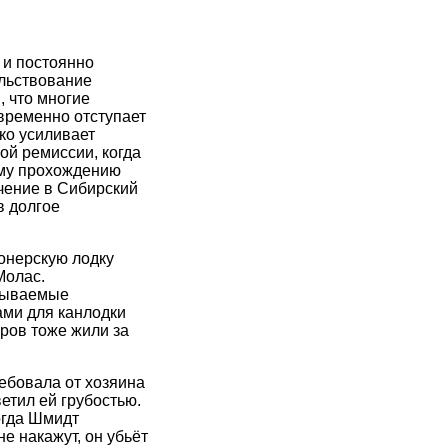
 и постоянно
ельствование
, что многие
 временно отступает
ко усиливает
ой ремиссии, когда
ему прохождению
чение в Сибирский
в долгое
онерскую лодку
Молас.
азываемые
ами для канлодки
ров тоже жили за
ребовала от хозяина
етил ей грубостью.
огда Шмидт
е накажут, он убьёт