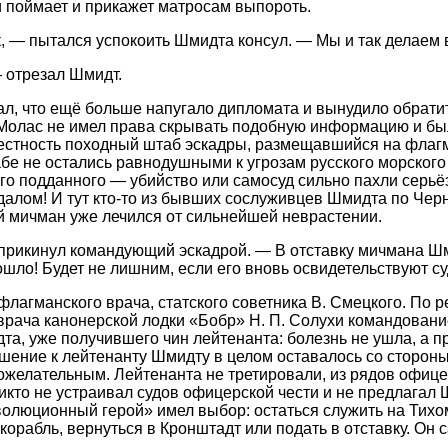
и поймает и прикажет матросам выпороть.
, — пытался успокоить Шмидта консул. — Мы и так делаем 
— отрезал Шмидт.
л, что ещё больше напугало дипломата и вынудило обрати
. Молас не имел права скрывать подобную информацию и б
вестность походный штаб эскадры, размещавшийся на флаг
бе не остались равнодушными к угрозам русского морского
го подданного — убийство или самосуд сильно пахли серь
алом! И тут кто-то из бывших сослуживцев Шмидта по Че
 мичман уже лечился от сильнейшей неврастении.
 прикинул командующий эскадрой. — В отставку мичмана Ш
ошло! Будет не лишним, если его вновь освидетельствуют с
флагманского врача, статского советника В. Смецкого. По 
врача канонерской лодки «Бобр» Н. П. Солухи командован
та, уже получившего чин лейтенанта: болезнь не ушла, а 
шение к лейтенанту Шмидту в целом оставалось со сторон
желательным. Лейтенанта не третировали, из рядов офице
Никто не устраивал судов офицерской чести и не предлагал 
волюционный герой» имел выбор: остаться служить на Тихо
корабль, вернуться в Кронштадт или подать в отставку. Он