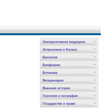
Альтернативная медицина
Астрономия и Космос
Биология
Биофизика
Ботаника
Ветеринария
Военная история
Геология и география
Государство и право