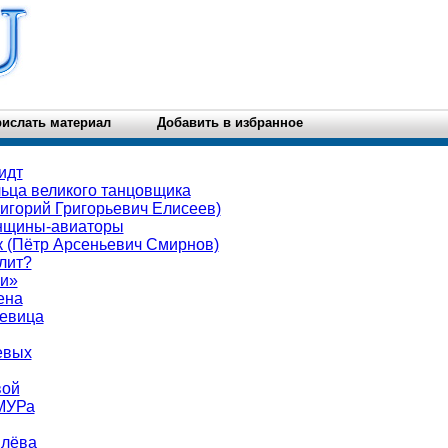
ислать материал
Добавить в избранное
идт
льца великого танцовщика
ригорий Григорьевич Елисеев)
нщины-авиаторы
 (Пётр Арсеньевич Смирнов)
лит?
и»
ена
девица
евых
вой
МУРа
илёва