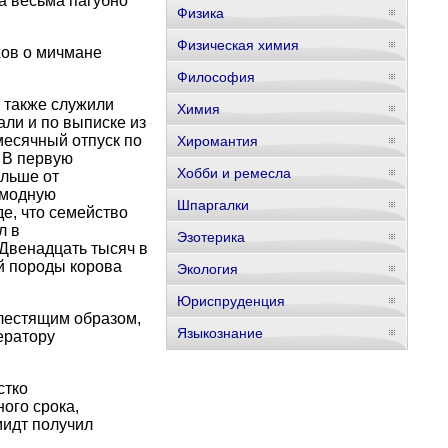
а весьма пагубно
Физика
Физическая химия
хов о мичмане
Философия
 также служили
Химия
ли и по выписке из
месячный отпуск по
Хиромантия
 В первую
Хобби и ремесла
альше от
 модную
Шпаргалки
е, что семейство
л в
Эзотерика
 Двенадцать тысяч в
й породы корова
Экология
Юриспруденция
лестящим образом,
Языкознание
ератору
стко
ого срока,
идт получил