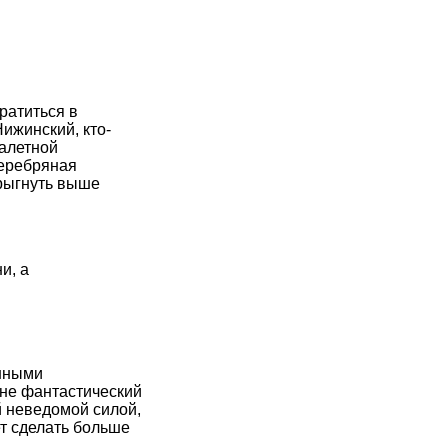
ратиться в
Нижинский, кто-
балетной
серебряная
рыгнуть выше
и, а
анными
ине фантастический
 неведомой силой,
т сделать больше