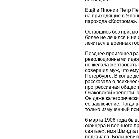
Ещё в Японии Пётр Пет
на приходящие в Япони
парохода «Кострома». 
Оставшись без присмо
более не лечился и не
лечиться в военных го
Позднее произошёл раз
революционными идеям
не желала жертвовать 
совершил муж, что ему
Петербурге. В конце д
рассказала о психичес
прогрессивная общест
Очаковской крепости, 
Он даже категорически
её заключение. Тогда 
только измученный пси
6 марта 1906 года быв
офицера и военного пр
святые», имя Шмидта п
подкачала. Большевики