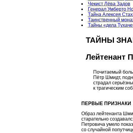
Чекист Лёва Задов
Генерал Умберто Но
Тайна Алексея Ста
Таинственный мона
Тайны «дела Тухаче
ТАЙНЫ ЗН
Лейтенант 
Почитаемый больш
Пётр Шмидт, подн
страдал серьёзны
к трагическим с
ПЕРВЫЕ ПРИЗНАКИ
Образ лейтенанта Шми
старательно создавалс
Петровича умело показ
со случайной попутчиц