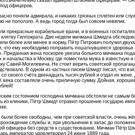
ногозначительно сказал адмирал штабным офицерам. — Он
спод офицеров.
сно поняли адмирала, и никаких грязных сплетен или слу
 не поползло. А ведь город тогда был совсем невелик.
ли прекрасные корабельные врачи, и в военных госпиталях
 клятву Гиппократа. Две недели мичмана Шмидта обследова
ивели более или менее в норму, Пётр Петрович получил двух
и, что ему необходимо поправить пошатнувшееся здоровье.
. Преданная жена поскорее увезла больного мичмана под
 и начальства в Москву, где поместила мужа в известную и
ку Савей-Могилевича. Не стоит верить советской пропаганд
ствовало. В одном из частных писем Шмидт писал, что взя
 со своего счёта двенадцать тысяч рублей и отдал их жене.
X века составляли очень приличную сумму. Дойная, хороше
ублей!
еским состоянием господина мичмана обстояли не самым б
ь из клиники, Пётр Шмидт отравил прошение государю имп
вке.
были более свободны, чем при советской власти, очень жё
охождение службы и, при увольнении в запас до положенн
ей офицера без средств к существованию. Мичман Пётр Шм
дарь император удовлетворил 24 июня 1889 года.