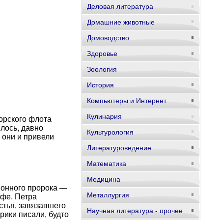
Деловая литература
Домашние животные
Домоводство
Здоровье
Зоология
История
Компьютеры и Интернет
Кулинария
орского флота
лось, давно
Культурология
 они и привели
Литературоведение
Математика
Медицина
ионного пророка —
Металлургия
афе. Петра
стья, завязавшего
Научная литература - прочее
рики писали, будто