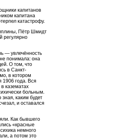
мощники капитанов
ником капитана
терпел катастрофу.
циплины, Пётр Шмидт
й регулярно
нь — увлечённость
не понимала: она
й. О том, что
сь в Санкт-
мо, в котором
 1906 года. Вся
 в казематах
сихически больным.
 зная, каким будет
чезал, и оставался
яли. Как бывшего
ились «красные
психика немного
ли, а потом это