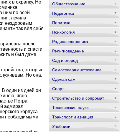
ниях в охранку. Но
Обществознание
оминика
а ним по всей
Педагогика
ния, лечила
Политика
ски нездоровым
нант» так вёл себя
Психология
Радиоэлектроника
авриловна после
твенность и спасти
Религиоведение
 жить и был даже
Сад и огород
сстройства, которые
Самосовершенствование
служивцам. Но она,
Сделай сам
Спорт
 В один из дней он
ахинею, явно
Строительство и сопромат
частье Петра
ый адмирал
Технические науки
церского корпуса
еми необходимыми
Транспорт и авиация
Учебники