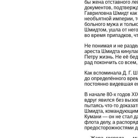
бы жена отставного ле
документов, подтверж
Гавриловна Шмидт как 
необъятной империи, т
больного мужа и тольк
Шмидтом, ушла от него
во время припадков, ч
Не понимая и не разд
ареста Шмидта кинулас
Петру жизнь. Не её бед
рад покончить со всем
Как вспоминала Д. Г. 
до определённого врем
постоянно видевшая ег
В начале 80-х годов X
вдруг явился без вызо
пытаясь что-то доказат
Шмидта, командующим 
Кумани — он не стал д
флота делу, а распоря
предосторожностями до