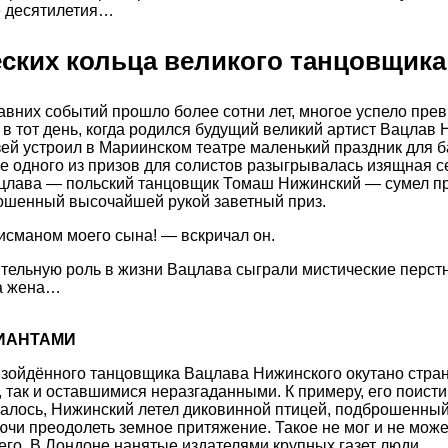
е десятилетия…
ских кольца великого танцовщика
авних событий прошло более сотни лет, многое успело прев
 в тот день, когда родился будущий великий артист Вацлав 
язей устроил в Мариинском театре маленький праздник для 
ве одного из призов для солистов разыгрывалась изящная 
ацлава — польский танцовщик Томаш Нижинский — сумел п
ошенный высочайшей рукой заветный приз.
исманом моего сына! — вскричал он.
тельную роль в жизни Вацлава сыграли мистические перстн
а жена…
ИАНТАМИ
взойдённого танцовщика Вацлава Нижинского окутано стр
 так и оставшимися неразгаданными. К примеру, его поист
алось, Нижинский летел диковинной птицей, подброшенный
чи преодолеть земное притяжение. Такое не мог и не може
него. В Лондоне нанятые издателями крупных газет люди,