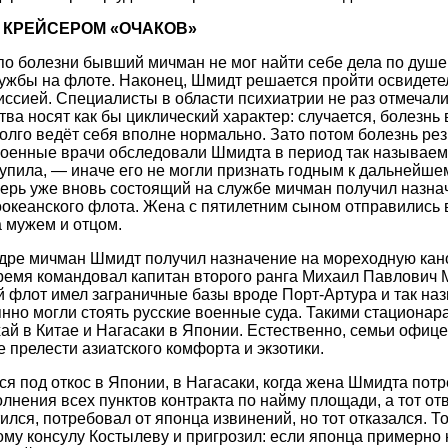
 КРЕЙСЕРОМ «ОЧАКОВ»
о болезни бывший мичман не мог найти себе дела по душе
ужбы на флоте. Наконец, Шмидт решается пройти освидет
ссией. Специалисты в области психиатрии не раз отмечали
ва носят как бы циклический характер: случается, болезнь
долго ведёт себя вполне нормально. Зато потом болезнь рез
 военные врачи обследовали Шмидта в период так называем
упила, — иначе его не могли признать годным к дальнейш
ерь уже вновь состоящий на службе мичман получил назна
оокеанского флота. Жена с пятилетним сыном отправились 
 мужем и отцом.
адре мичман Шмидт получил назначение на мореходную кан
время командовал капитан второго ранга Михаил Павлович 
й флот имел заграничные базы вроде Порт-Артура и так н
янно могли стоять русские военные суда. Такими стационар
й в Китае и Нагасаки в Японии. Естественно, семьи офице
 прелести азиатского комфорта и экзотики.
ся под откос в Японии, в Нагасаки, когда жена Шмидта пот
лнения всех пунктов контракта по найму площади, а тот отв
лся, потребовал от японца извинений, но тот отказался. Т
ому консулу Костылеву и пригрозил: если японца примерно н