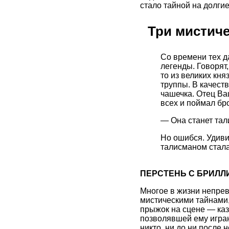
стало тайной на долги
Три мистиче
Со времени тех д
легенды. Говорят,
то из великих кн
труппы. В качест
чашечка. Отец В
всех и поймал бр
— Она станет тал
Но ошибся. Удиви
талисманом стал
ПЕРСТЕНЬ С БРИЛЛ
Многое в жизни непре
мистическими тайнами,
прыжок на сцене — каз
позволявшей ему играю
никто, ни до ни после 