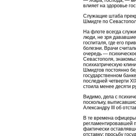
— Жара, господа, — м
влияет на здоровье го
Служащие штаба прекра
Шмидте по Севастополю
На флоте всегда служи
люди, не зря дававшие
госпиталя, где его пр
болезни. Врачи считал
очередь — психическое
Севастополя, знакомых
психиатрическую клини
Шмидтов постоянно бед
государственном банке
последней четверти XI
стоила менее десяти р
Видимо, дела с психич
поскольку, выписавшис
Александру III об отста
В те времена офицеры 
регламентировавшей пр
фактически оставлявш
отставку: просьбу госу