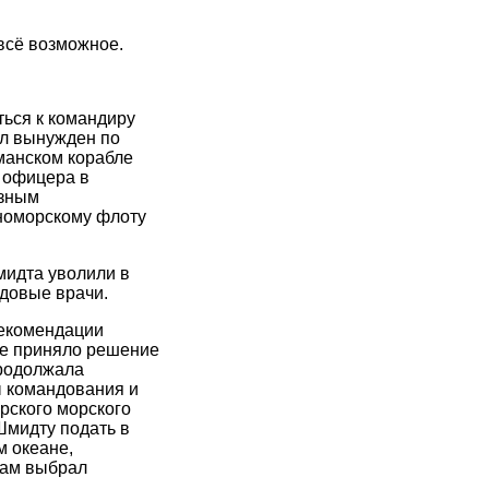
всё возможное.
ться к командиру
ыл вынужден по
манском корабле
 офицера в
ёзным
рноморскому флоту
мидта уволили в
удовые врачи.
рекомендации
ие приняло решение
продолжала
ы командования и
рского морского
Шмидту подать в
м океане,
 сам выбрал