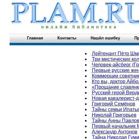
Главная
Контакты
Нашёл ошибку
Пр
Лейтенант Пётр Шм
Три мистических ко
Человек-айсберг (Г
Первые русские же
Коммерции советник
Кто вы, доктор Айбо
«Прощание славянк
Русский герой Верд
Новая кавалерист-
Григорий Семёнов
Тайны семьи Ипать
Николай Григорьев
Тайны Анны Павло
Первый начальник 
Александр Антонов
Тайна Николая Гум