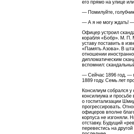
его прямо на улице ил
— Помилуйте, голубчик
— А я не могу ждать! 
Офицер устроил сканда
корабля «Бобр». М. П
уставу поставить в из
«Память Азова». В шта
отношении иностранно
дипломатическим сканд
вспомнил: скандальный
— Сейчас 1896 год, —
1889 году. Семь лет пр
Консилиум собрался у 
консилиума и просьбе 
о госпитализации Шмид
прогрессировать. Отно
офицеров вполне благо
корпуса не изгоняли. 
отставку. Будущий «ре
перевестись на другой 
последнее.