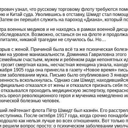
рович узнал, что русскому торговому флоту требуются по
ю и Китай суда. Уволившись в отставку, Шмидт стал помощ
Затем он перешёл служить на пароход «Диана», который по
тра военных медиков и не находясь в рамках военной дис
 обследовался. Возможно, останься он на флоте и продолжа
спиталях, никакой трагедии не случилось бы. Но…
рыв с женой. Причиной была всё та же психическая болез
и на уровне маниакальности. Доминика Гавриловна этого 
семейным счастьем, мужем и ребёнком ради непонятных иде
 грозит смертная казнь, несчастная женщина узнала, находя
екабря 1905 года она принесла в газету «Новое время» пись
ком заболевании мужа. Письмо было опубликовано 3 января
венность всколыхнулась. Однако сам Шмидт, находившийся
официально отказался от жены и отказался признать себя п
 отказывался проходить медицинскую экспертизу, прекрасно
весь ореол революционного героя и мученика немедленно ис
хической болезнью человек.
ший лейтенант флота Пётр Шмидт был казнён. Его расстрел
еступника. После октября 1917 года, когда срочно понадоб
одошло как нельзя лучше во всех отношениях. Вот только 
 решили вопрос просто: о психическом заболевании умолча