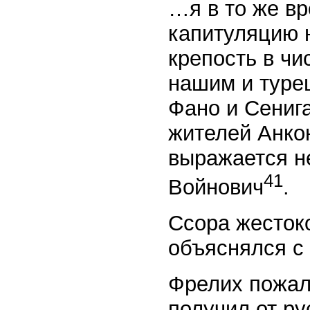
…я в то же вр
капитуляцию н
крепость в чи
нашим и турец
Фано и Сениг
жителей Анкон
выражается н
41
Войнович
.
Ссора жестоко
объяснялся с
Фрелих пожал
получил от ру