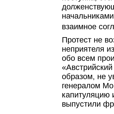
долженствующ
начальниками
взаимное сог
Протест не в
неприятеля и
обо всем про
«Австрийский
образом, не 
генералом Мон
капитуляцию и
выпустили фра