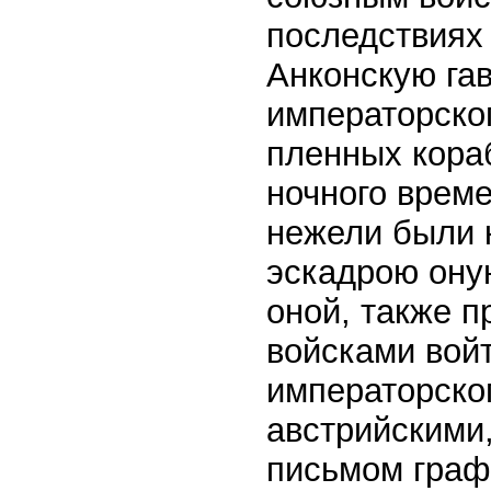
последствиях
Анконскую гав
императорског
пленных кораб
ночного време
нежели были к
эскадрою оную
оной, также 
войсками войт
императорско
австрийскими,
письмом граф 