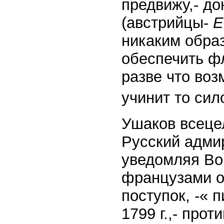
предвижу,- до
(австрийцы-
Е
никаким образ
обеспечить фл
разве что воз
учинит то сил
Ушаков всеце
Русский адми
уведомляя Во
французами о
поступок, -« 
1799 г.,- про