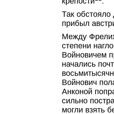
крепости
.
Так обстояло 
прибыл австр
Между Фрелих
степени нагло
Войновичем п
начались поч
восьмитысячно
Войнович пол
Анконой попр
сильно постр
могли взять б