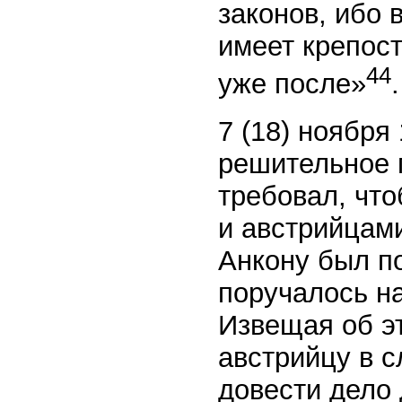
законов, ибо 
имеет крепост
44
уже после»
.
7 (18) ноября
решительное п
требовал, чт
и австрийцам
Анкону был п
поручалось н
Извещая об э
австрийцу в 
довести дело