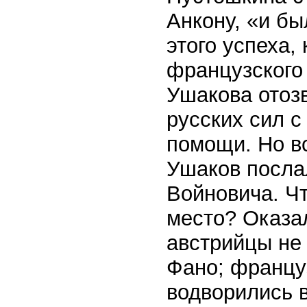
Анкону, «и б
этого успеха,
французского 
Ушакова отоз
русских сил с
помощи. Но в
Ушаков послал
Войновича. Чт
место? Оказа
австрийцы не 
Фано; француз
водворились в