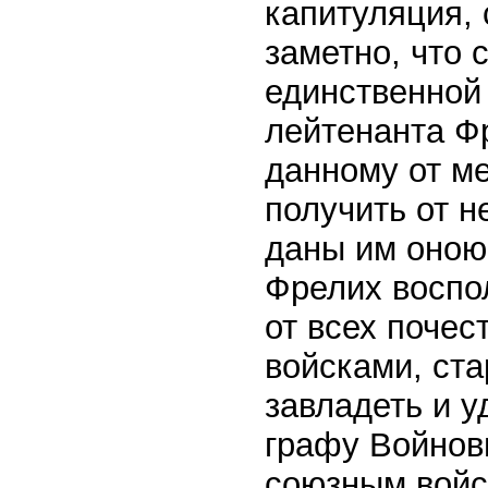
капитуляция, 
заметно, что 
единственной
лейтенанта Ф
данному от м
получить от н
даны им оною
Фрелих воспо
от всех почес
войсками, ста
завладеть и у
графу Войнов
союзным войс