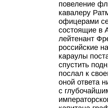
повеление фл
кавалеру Рат
офицерами сег
состоящие в А
лейтенант Фре
российские на
караулы поста
спустить подн
послал к свое
оной ответа н
с глубочайши
императорско