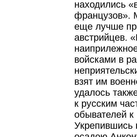
находились «в
французов». 
еще лучше пр
австрийцев. 
наиприлежное
войсками в ра
неприятельски
взят им воен
удалось такж
к русским час
обывателей к
Укрепившись 
осадою Анкону