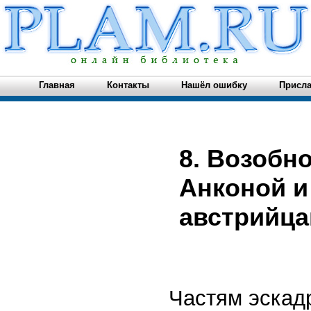
Главная
Контакты
Нашёл ошибку
Присла
8. Возобн
Анконой и
австрийц
Частям эскад