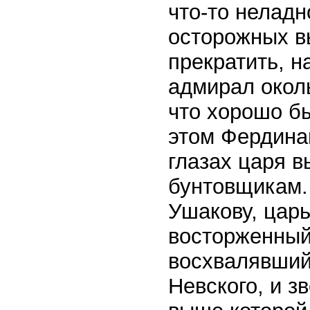
что-то неладн
осторожных в
прекратить, н
адмирал окол
что хорошо б
этом Фердина
глазах царя в
бунтовщикам. 
Ушакову, цар
восторженный
восхвалявший
Невского, и з