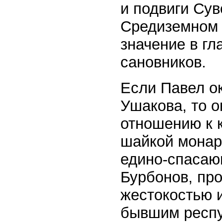
и подвиги Сув
Средиземном 
значение в гл
сановников.
Если Павел ок
Ушакова, то 
отношению к 
шайкой монар
едино-спасаю
Бурбонов, пр
жестокостью 
бывшим респу