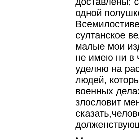
доставлены; с
одной полушк
Всемилостиве
султанское в
малые мои из
не имею ни в
уделяю на ра
людей, котор
военных делах
злословит мен
сказать,челов
долженствующ