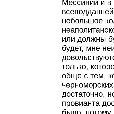
Мессинии и в 
всеподданней
небольшое ко
неаполитанско
или должны б
будет, мне не
довольствуют
только, котор
обще с тем, к
черноморских
достаточно, н
провианта дос
было, потому 