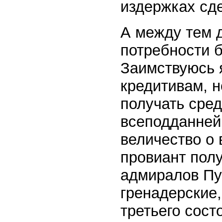
издержках сд
А между тем 
потребности б
Заимствуюсь я
кредитивам, н
получать сре
всеподданней
величество о
провиант полу
адмиралов Пу
гренадерские,
третьего сост