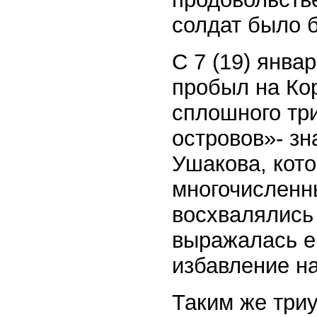
солдат было 
С 7 (19) январ
пробыл на Ко
сплошного тр
островов»- зн
Ушакова, кот
многочисленны
восхвалялись
выражалась е
избавление н
Таким же три