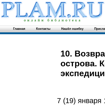
Главная
Контакты
Нашёл ошибку
Присла
10. Возвр
острова. 
экспедици
7 (19) января