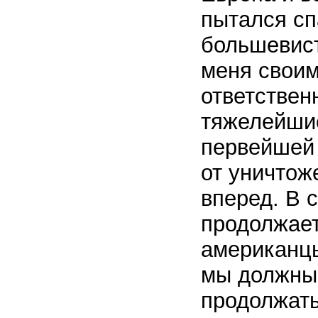
пытался сп
большевист
меня своим
ответствен
тяжелейшие
первейшей 
от уничтож
вперед. В 
продолжает
американц
мы должны 
продолжать