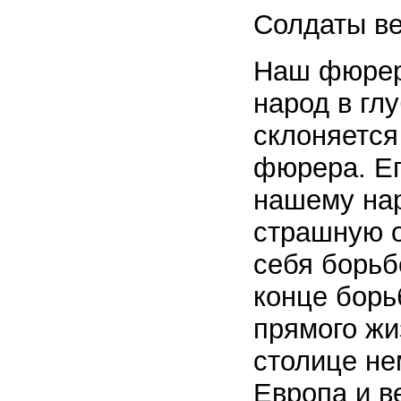
Солдаты ве
Наш фюрер,
народ в гл
склоняется
фюрера. Ег
нашему нар
страшную о
себя борьбе
конце борь
прямого жи
столице не
Европа и в