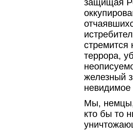
защищая Ро
оккупирова
отчаявшихс
истребите
стремится 
террора, у
неописуемо
железный з
невидимое
Мы, немцы,
кто бы то н
уничтожающ