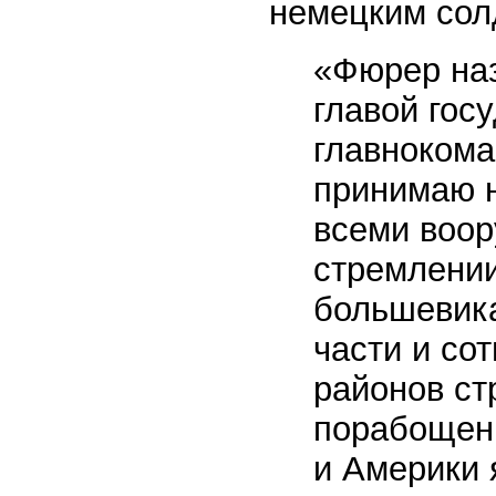
немецким сол
«Фюрер наз
главой гос
главноком
принимаю н
всеми воо
стремлении
большевика
части и со
районов ст
порабощени
и Америки 