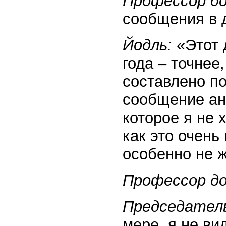
Профессор д
сообщения в 
Йодль:
«Этот 
года – точнее
составлено п
сообщение ан
которое я не 
как это очен
особенно не ж
Профессор д
Председател
мере, я не ви