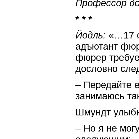
Профессор д
* * *
Йодль:
«…17 о
адъютант фюре
фюрер требуе
дословно сле
– Передайте е
занимаюсь та
Шмундт улыбн
– Но я не мог