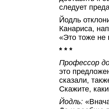
следует преда
Йодль отклон
Канариса, нап
«Это тоже не
* * *
Профессор д
это предложе
сказали, такж
Скажите, как
Йодль:
«Внача