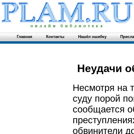
Главная
Контакты
Нашёл ошибку
Присла
Неудачи о
Несмотря на 
суду порой п
сообщается о
преступления
обвинители д