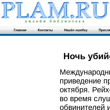
Главная
Контакты
Нашёл ошибку
Присла
Ночь убий
Международны
приведение пр
октября. Рей
во время слу
обвинителей 