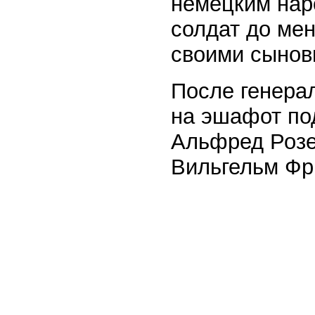
немецким нар
солдат до мен
своими сынов
После генера
на эшафот по
Альфред Розен
Вильгельм Фр