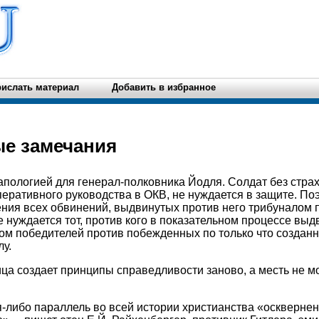
ислать материал
Добавить в избранное
е замечания
апологией для генерал-полковника Йодля. Солдат без страх
перативного руководства в ОКВ, не нуждается в защите. По
ения всех обвинений, выдвинутых против него трибуналом 
не нуждается тот, против кого в показательном процессе вы
ом победителей против побежденных по только что создан
у.
а создает принципы справедливости заново, а месть не м
я-либо параллель во всей истории христианства «осквернен