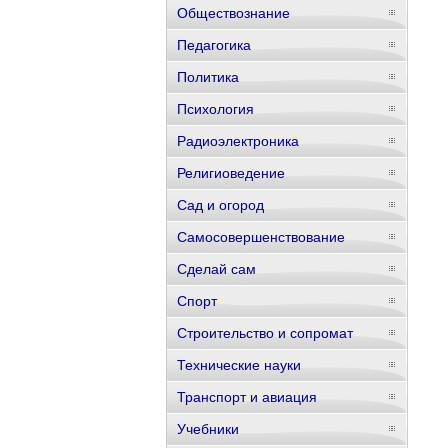
Обществознание
Педагогика
Политика
Психология
Радиоэлектроника
Религиоведение
Сад и огород
Самосовершенствование
Сделай сам
Спорт
Строительство и сопромат
Технические науки
Транспорт и авиация
Учебники