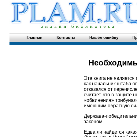
Главная
Контакты
Нашёл ошибку
Пр
Необходимы
Эта книга не является 
как начальник штаба о
отказался от перечисл
считает, что в защите 
«обвинения» трибунал
имеющим обратную сил
Держава-победительниц
законом.
Едва ли найдется кака