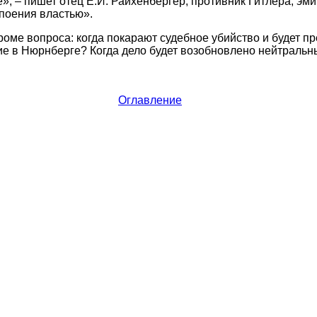
», – пишет отец Е.Й. Райхенбергер, противник Гитлера, эмиг
поения властью».
кроме вопроса: когда покарают судебное убийство и будет п
е в Нюрнберге? Когда дело будет возобновлено нейтральн
Оглавление