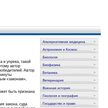
Альтернативная медицина
Астрономия и Космос
Биология
а и упрека, такой
Биофизика
этому автор
победителей. Автор
Ботаника
двинуты
ным «законам»,
Ветеринария
Военная история
ожет быть признана
Геология и география
Государство и право
ия закона, суда