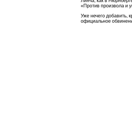
Линча, как в Нюрнберге
«Против произвола и у
Уже нечего добавить, 
официальное обвинени