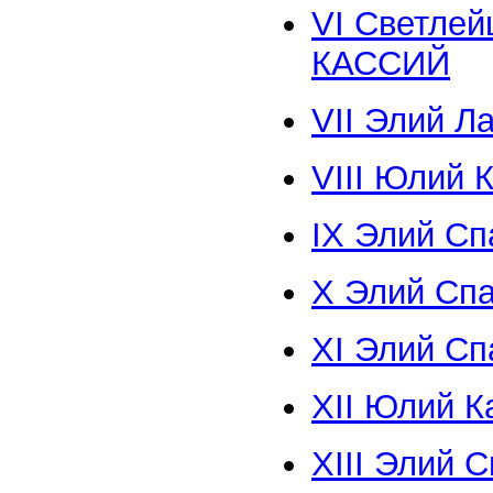
VI Светле
КАССИЙ
VII Элий 
VIII Юлий
IX Элий С
X Элий Сп
XI Элий С
XII Юлий 
XIII Элий