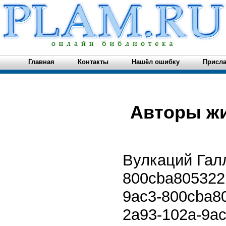
Главная
Контакты
Нашёл ошибку
Присла
Авторы жи
Вулкаций Гал
800cba805322
9ac3-800cba8
2a93-102a-9a