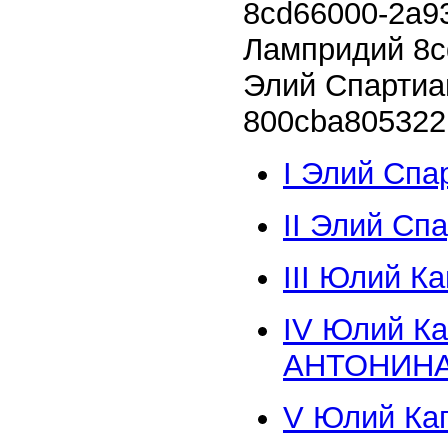
8cd66000-2a9
Лампридий
8c
Элий Спарти
800cba805322
I Элий С
II Элий Сп
III Юлий 
IV Юлий 
АНТОНИН
V Юлий Ка