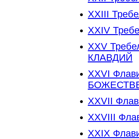
XXIII Тре
XXIV Треб
XXV Треб
КЛАВДИЙ
XXVI Флави
БОЖЕСТВ
XXVII Фла
XXVIII Фла
XXIX Флав