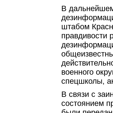
В дальнейшем
дезинформаци
штабом Красн
правдивости р
дезинформаци
общеизвестны
действительн
военного окру
спецшколы, а
В связи с за
состоянием п
были передан