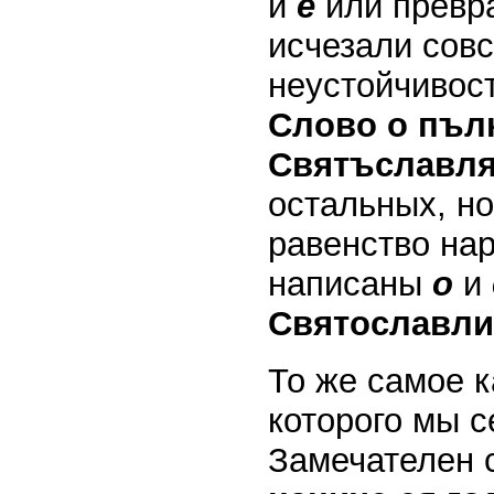
и
е
или превра
исчезали совс
неустойчивост
Слово о пълк
Святъславля
остальных, н
равенство нар
написаны
о
и
Святославли
То же самое 
которого мы 
Замечателен 