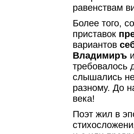
равенствам ви
Более того, с
приставок
пре
вариантов
се
Владимиръ
требовалось д
слышались не
разному. До н
века!
Поэт жил в эп
стихосложения