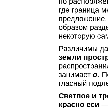
по распоряже
где граница м
предложение,
образом разд
некоторую са
Различимы да
земли прост
распространил
занимает
о
. 
гласный под
Светлое и тр
красно еси
—