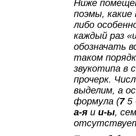
Ниже помещен
поэмы, какие 
либо особенн
каждый раз 
обозначать в
таком поряд
звукотипа в 
прочерк. Чис
выделим, а о
формула (
7
5 
а-я
и
и-ы
, се
отсутствует