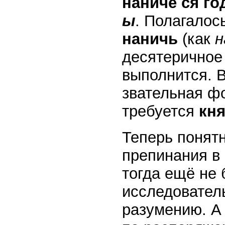
наниче ся г
ы
. Полагалос
наничь
(как
н
десятеричное
выполнится. 
звательная ф
требуется
кн
Теперь понятн
препинания в
тогда ещё не
исследователь
разумению. А 