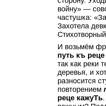
сторону. Ухо
войну» — сов
частушка: «За
Захотела девк
Стихотворный 
И возьмём ф
путь къ реце
так как реки 
деревья, и хо
разносится ст
повторением
реце кажуТь