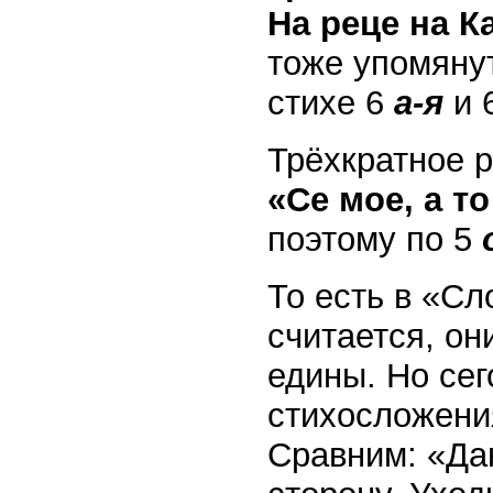
На реце на К
тоже упомянут
стихе 6
а-я
и 
Трёхкратное 
«Се мое, а т
поэтому по 5
То есть в «С
считается, о
едины. Но се
стихосложени
Сравним: «Дан