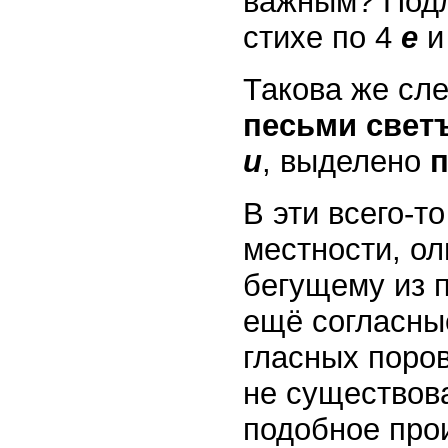
важным? По
стихе по 4
е
Такова же сл
песьми свет
и
, выделено
В эти всего-т
местности, ол
бегущему из п
ещё согласные
гласных поров
не существова
подобное про