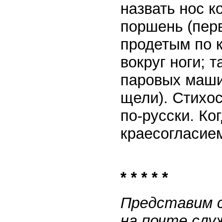
назвать нос к
поршень (перв
продетым по 
вокруг ноги; т
паровых маши
щели). Стихо
по-русски. Ко
краесогласием
* * * * *
Представим с
на почте слу