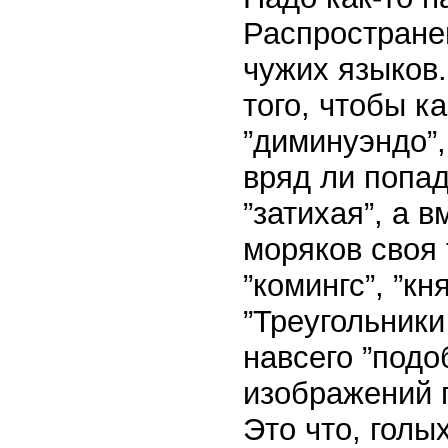
Распростране
чужих языков.
того, чтобы к
”диминуэндо”,
вряд ли попад
”затихая”, а 
моряков своя 
”комингс”, ”к
”Треугольники
навсего ”под
изображений 
Это что, голы