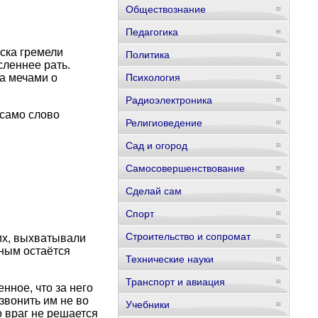
Обществознание
Педагогика
ска гремели
Политика
сленнее рать.
а мечами о
Психология
Радиоэлектроника
 само слово
Религиоведение
Сад и огород
Самосовершенствование
Сделай сам
Спорт
Строительство и сопромат
их, выхватывали
нным остаётся
Технические науки
Транспорт и авиация
нное, что за него
звонить им не во
Учебники
о враг не решается