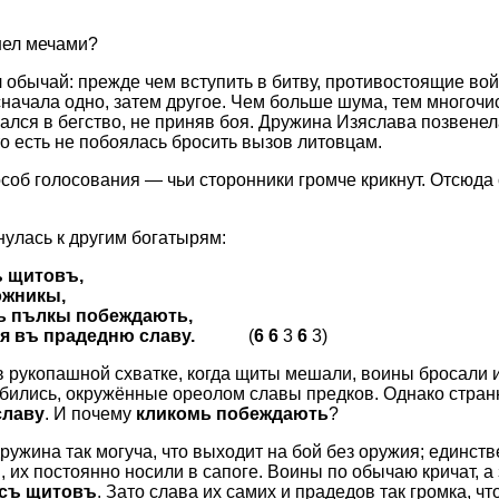
енел мечами?
 обычай: прежде чем вступить в битву, противостоящие вой
начала одно, затем другое. Чем больше шума, тем многочи
ался в бегство, не приняв боя. Дружина Изяслава позвенел
 есть не побоялась бросить вызов литовцам.
пособ голосования — чьи сторонники громче крикнут. Отсюда
нулась к другим богатырям:
ъ щитовъ,
ожникы,
ь пълкы побеждають,
я въ прадедню славу.
(
6 6
3
6
3)
 рукопашной схватке, когда щиты мешали, воины бросали 
 бились, окружённые ореолом славы предков. Однако стра
славу
. И почему
кликомь побеждають
?
ружина так могуча, что выходит на бой без оружия; единстве
, их постоянно носили в сапоге. Воины по обычаю кричат, а 
съ щитовъ
. Зато слава их самих и прадедов так громка, чт