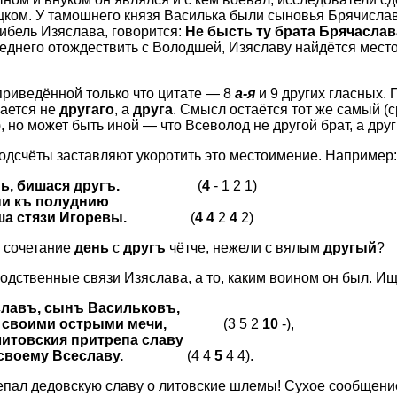
ком. У тамошнего князя Василька были сыновья Брячислав
гибель Изяслава, говорится:
Не бысть ту брата Брячаслава
еднего отождествить с Володшей, Изяславу найдётся место
 приведённой только что цитате — 8
а-я
и 9 других гласных.
чается не
другаго
, а
друга
. Смысл остаётся тот же самый (
), но может быть иной — что Всеволод не другой брат, а дру
дсчёты заставляют укоротить это местоимение. Например:
ь, бишася другъ.
(
4
- 1 2 1)
ни къ полуднию
а стязи Игоревы.
(
4 4
2
4
2)
о сочетание
день
с
другъ
чётче, нежели с вялым
другый
?
одственные связи Изяслава, а то, каким воином он был. И
лавъ, сынъ Васильковъ,
 своими острыми мечи,
(3 5 2
10
-),
итовския притрепа славу
своему Всеславу.
(4 4
5
4 4).
епал дедовскую славу о литовские шлемы! Сухое сообщени