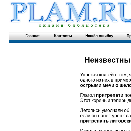
Главная
Контакты
Нашёл ошибку
Пр
Неизвестны
Упрекая князей в том, 
одного из них в приме
острыми мечи о шело
Глагол
притрепати
пон
Этот корень и теперь д
Летописи умолчали об 
если он нанёс урон сл
притрепанъ литовски
Исходя из того, чьим с