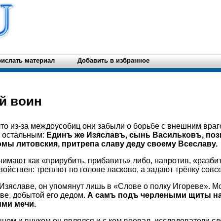
ислать материал
Добавить в избранное
й воин
что из-за междоусобиц они забыли о борьбе с внешним враг
р остальным:
Единъ же Изяславъ, сынь Васильковъ, по
мы литовския, притрепа славу деду своему Всеславу.
имают как «прирубить, прибавить» либо, напротив, «разбит
войствен: треплют по голове ласково, а задают трёпку совс
Изяславе, он упомянут лишь в «Слове о полку Игореве». М
аве, добытой его дедом.
А самъ подъ черлеными щиты на
ми мечи.
ыном и внуком он являлся и с кем воевал, исследователи сд