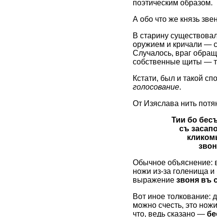
поэтическим образом.
А обо что же князь зв
В старину существовал
оружием и кричали — с
Случалось, враг обращ
собственные щиты — то
Кстати, был и такой с
голосование
.
От Изяслава нить потя
Тии бо бес
съ засап
кликом
звон
Обычное объяснение: в
ножи из-за голенища и
выражение
звоня въ 
Вот иное толкование: д
можно счесть, это ножи
что, ведь сказано —
бе