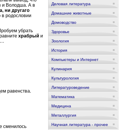
Деловая литература
 и Володша. А в
, ни другаго
Домашние животные
 в родословии
Домоводство
 Пробуем убрать
Здоровье
сравните
храбрый
и
г…
Зоология
История
Компьютеры и Интернет
Кулинария
Культурология
Литературоведение
щем равенства.
Математика
Медицина
Металлургия
Научная литература - прочее
е сменилось