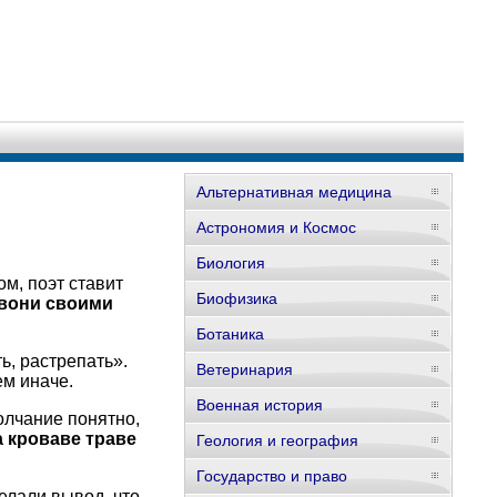
Альтернативная медицина
Астрономия и Космос
Биология
ом, поэт ставит
Биофизика
звони своими
Ботаника
ь, растрепать».
Ветеринария
ем иначе.
Военная история
олчание понятно,
 кроваве траве
Геология и география
Государство и право
елали вывод, что