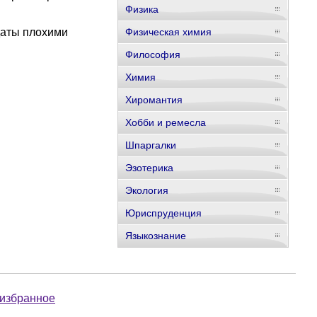
Физика
даты плохими
Физическая химия
Философия
Химия
Хиромантия
Хобби и ремесла
Шпаргалки
Эзотерика
Экология
Юриспруденция
Языкознание
 избранное