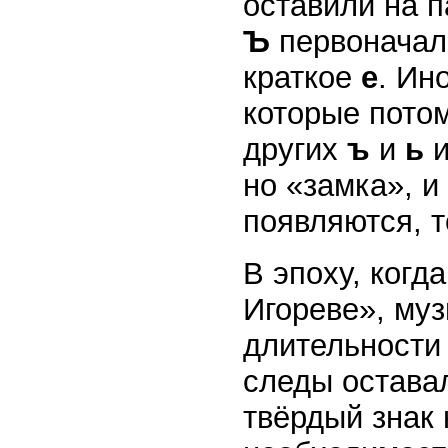
оставили на п
Ъ
первоначаль
краткое
е
. Ин
которые потом
других
ъ
и
ь
и
но «замка», и
появляются, т
В эпоху, когд
Игореве», муз
длительности
следы оставал
твёрдый знак 