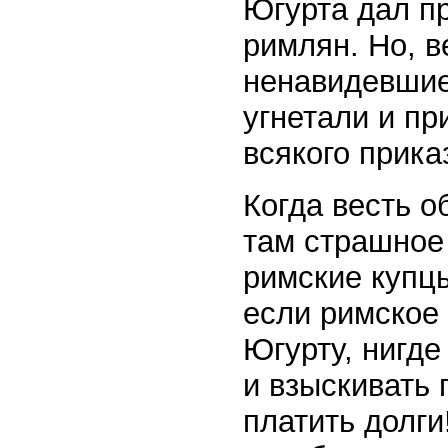
Югурта дал п
римлян. Но, в
ненавидевшие
угнетали и пр
всякого прика
Когда весть о
там страшное
римские купцы
если римское 
Югурту, нигде
и взыскивать 
платить долги