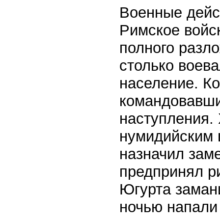
Военные дейс
Римское войс
полного разл
столько воева
население. К
командовавши
наступления. 
нумидийским 
назначил заме
предпринял р
Югурта заман
ночью напали 