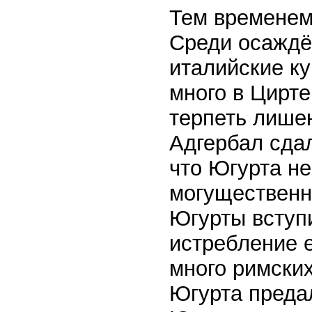
Тем временем
Среди осаждён
италийские к
много в Цирте
терпеть лише
Адгербал сда
что Югурта н
могущественно
Югурты вступи
истребление е
много римски
Югурта предал