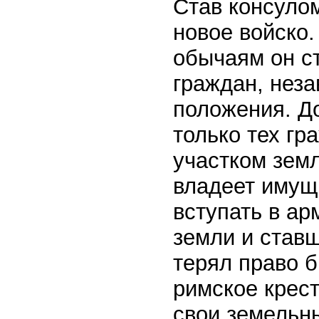
Став консуло
новое войско
обычаям он ст
граждан, нез
положения. Д
только тех г
участком земл
владеет имущ
вступать в а
земли и ставш
терял право бы
римское крес
свои земельн