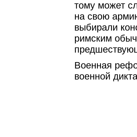
тому может с
на свою армию
выбирали конс
римским обыч
предшествующ
Военная рефо
военной дикта