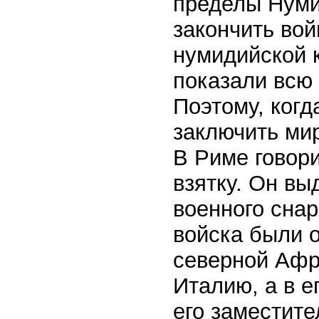
пределы Нуми
закончить вой
нумидийской 
показали всю
Поэтому, ког
заключить мир
В Риме говор
взятку. Он в
военного сна
войска были о
северной Афр
Италию, а в е
его заместит