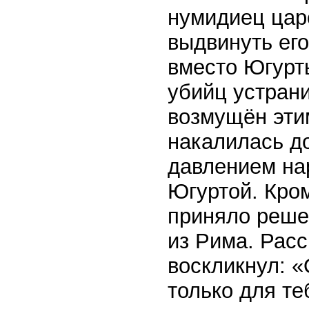
нумидиец цар
выдвинуть ег
вместо Югурт
убийц устран
возмущён эти
накалилась д
давлением на
Югуртой. Кром
приняло реше
из Рима. Расс
воскликнул: «
только для те