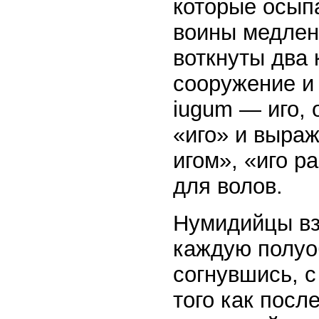
которые осып
воины медлен
воткнуты два 
сооружение и 
iugum — иго, 
«иго» и выра
игом», «иго р
для волов.
Нумидийцы вз
каждую полуо
согнувшись, с
того как пос