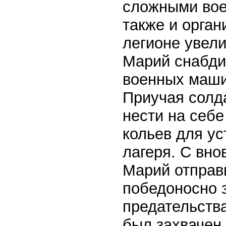
сложными во
также и орган
легионе увели
Марий снабди
военных маши
Приучая солд
нести на себе
кольев для ус
лагеря. С вн
Марий отправ
победоносно з
предательств
был захвачен