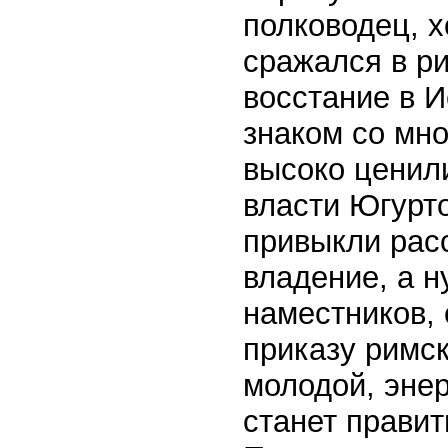
полководец, 
сражался в р
восстание в 
знаком со мн
высоко ценили
власти Югурт
привыкли рас
владение, а н
наместников, 
приказу римск
молодой, энер
станет правит