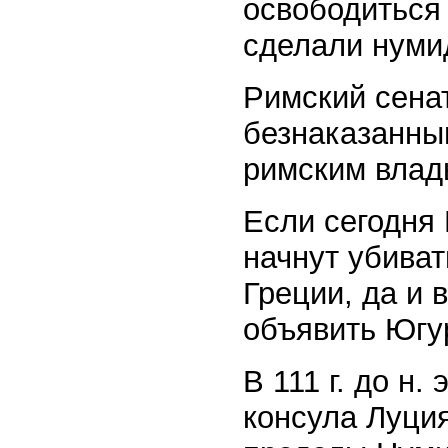
освободиться 
сделали нуми
Римский сенат
безнаказанны
римским влад
Если сегодня 
начнут убиват
Греции, да и 
объявить Югур
В 111 г. до н.
консула Луция