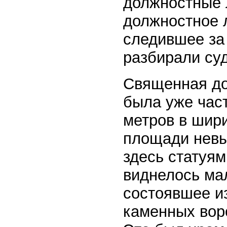
должностные 
должностное 
следившее за
разбирали су
Священная дор
была уже час
метров в шири
площади невы
здесь статуя
виднелось мал
состоявшее и
каменных воро