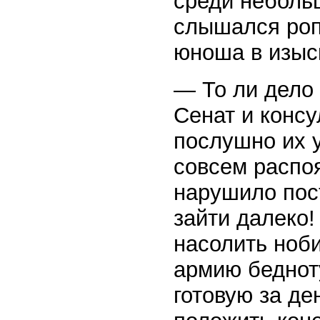
среди неболь
слышался роп
юноша в изыс
— То ли дело
Сенат и конс
послушно их у
совсем распо
нарушило пос
зайти далеко!
насолить ноби
армию беднот
готовую за де