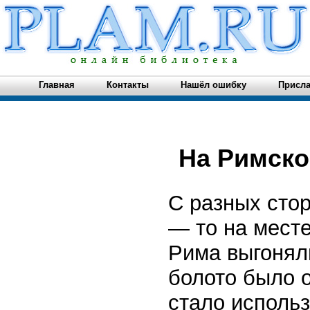
Главная
Контакты
Нашёл ошибку
Присла
На Римск
С разных сто
— то на мест
Рима выгонял
болото было о
стало исполь