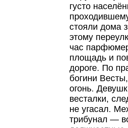
густо населё
проходившему
стояли дома 
этому переулк
час парфюмер
площадь и по
дороге. По пр
богини Весты,
огонь. Девушк
весталки, сле
не угасал. М
трибунал — в