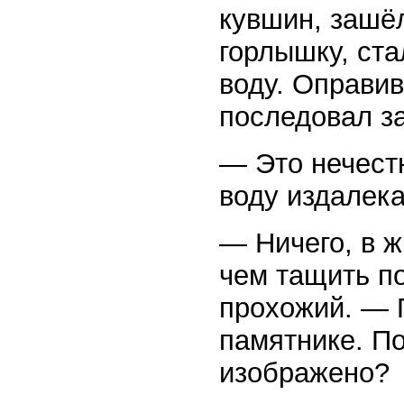
кувшин, зашёл
горлышку, ст
воду. Оправи
последовал з
— Это нечестн
воду издалека
— Ничего, в ж
чем тащить п
прохожий. — 
памятнике. По
изображено?