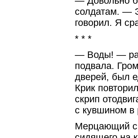
— Довольно бо
солдатам. — Э
говорил. Я ср
* * *
— Воды! — ра
подвала. Гро
дверей, был е
Крик повтори
скрип отодви
с кувшином в 
Мерцающий св
сидящего на к