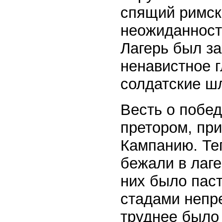
спящий римск
неожиданност
Лагерь был з
ненавистное 
солдатские ш
Весть о побе
претором, пр
Кампанию. Те
бежали в лаг
них было паст
стадами непр
труднее было 