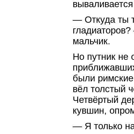
вываливается
— Откуда ты 
гладиаторов?
мальчик.
Но путник не 
приближавших
были римские
вёл толстый 
Четвёртый де
кувшин, опро
— Я только на