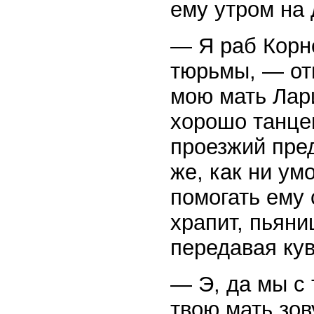
ему утром на 
— Я раб Корн
тюрьмы, — от
мою мать Лари
хорошо танцев
проезжий пре
же, как ни ум
помогать ему 
храпит, пьяни
передавая ку
— Э, да мы с 
твою мать зов