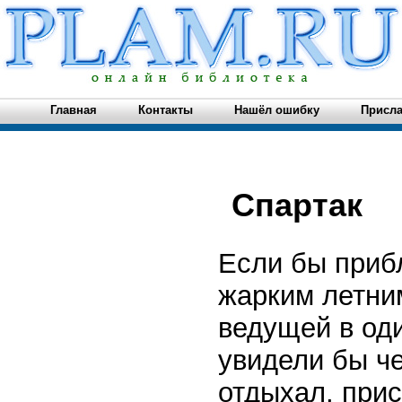
Главная
Контакты
Нашёл ошибку
Присла
Спартак
Если бы приб
жарким летним
ведущей в од
увидели бы че
отдыхал, прис