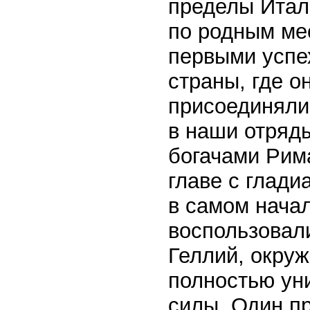
пределы Итали
по родным ме
первыми успех
страны, где о
присоединяли
в наши отряд
богачами Рим
главе с глади
в самом начал
воспользовали
Геллий, окруж
полностью ун
силы. Один пр