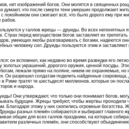
амов, нет изображений богов. Они молятся в священных рощ
и думают, что после смерти тени умерших продолжают жить 
 с покойником они сжигают всё, что было дорого ему при ж
 рабов.
льзуются у галлов жрецы — друиды. Во всех непонятных 
в. Страх перед могуществом богов заставляет их трепетать
дов, умеющих якобы разговаривать с богами, надеются он
ебных человеку сил. Друиды пользуются этим и заставляют
лся: он вспомнил, как недавно во время разведки его леги
чу золотых украшений, дорогого оружия, ценной посуды. Эт
богам, лежали прямо на поляне, никем не охраняемые, но н
ся. Он разрешил солдатам поделить найденные сокровища, 
ё в Риме тратят те шестьдесят миллионов, которые он посла
торов и народа.
руиды! Они утверждают, что только они понимают богов, мог
зывать будущее. Жрецы требуют, чтобы жертвы проходили че
гам. Благодаря этому у них скопились огромные богатства. 
Друиды разных племён собираются и выбирают главного жр
аивая общие для всех галлов праздники, на которые собира
авители различных племён, они способствуют объединению