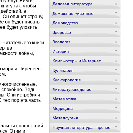
н втянул Рим в
Деловая литература
книгу так, чтобы
действий, а
Домашние животные
 Он опишет страну,
е он будет писать
Домоводство
ее будет уловить
Здоровье
Зоология
 Читатель его книги
жертва
История
бежности войны,
Компьютеры и Интернет
о моря и Пиренеев
Кулинария
ом.
Культурология
многочисленные,
 спокойно. Ведь
Литературоведение
пы. Они истребили
Математика
 тех пор эта часть
Медицина
Металлургия
алльских нашествий.
Научная литература - прочее
лся. Этим и