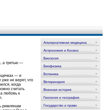
Альтернативная медицина
Астрономия и Космос
Биология
, а третью —
Биофизика
Ботаника
ощечках — и
 уже не верят, что
Ветеринария
ился, когда
можно считать
Военная история
на любовь к
л.
Геология и география
Государство и право
ть римлянам