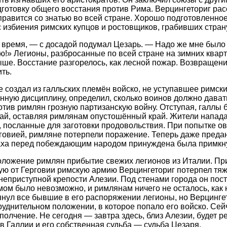
готовку общего восстания против Рима. Верцингеториг расс
справится со знатью во всей стране. Хорошо подготовленно
с избиения римских купцов и ростовщиков, грабивших страну
время, — с досадой подумал Цезарь. — Надо же мне было 
ю!» Легионы, разбросанные по всей стране на зимних кварт
ыше. Восстание разгорелось, как лесной пожар. Возвращен
ть.
 создал из галльских племён войско, не уступавшее римск
нную дисциплину, определил, сколько воинов должно дават
отив римлян грозную партизанскую войну. Отступая, галлы 
ай, оставляя римлянам опустошённый край. Жители напада
 посланные для заготовки продовольствия. При попытке ов
рговией, римляне потерпели поражение. Теперь даже пред
раха перед побеждающим народом принуждена была примкну
оложение римлян прибытие свежих легионов из Италии. Пр
ую от Герговии римскую армию Верцингеториг потерпел тя
 неприступной крепости Алезии. Под стенами города он по
рмом было невозможно, и римлянам ничего не осталось, как
янул все бывшие в его распоряжении легионы, но Верцинге
руднительном положении, в которое попало его войско. Сей
полчение. Не сегодня — завтра здесь, близ Алезии, будет р
в Галлии и его собственная судьба — судьба Цезаря.