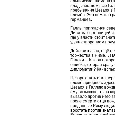
альпийские племена га
владычеством всю Галл
пребывания Цезаря в Г
племён. Это помогло р
германцев.
Галлы пригласили севе
Дивитиак с конницей из
где у власти стоит зна
удовлетворением подум
Действительно, ещё не
торжества в Риме… Пя
Галлии… Как он поторо
ошибка, которая сразу 
дипломатии? Как вспы
Цезарь опять стал пер
племя арвернов. Здесь
Цезаря в Галлию вождь
ему возможность на ко
вызвало против него за
после смерти отца вож
преданные Риму люди. 
восстать против знати
Верцингеторигу победи