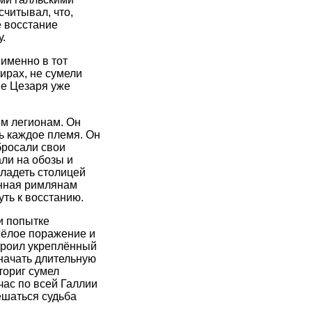
читывал, что,
е восстание
.
именно в тот
ирах, не сумели
ие Цезаря уже
им легионам. Он
ь каждое племя. Он
бросали свои
ли на обозы и
ладеть столицей
анная римлянам
ть к восстанию.
и попытке
жёлое поражение и
строил укреплённый
 начать длительную
ториг сумел
час по всей Галлии
ешаться судьба