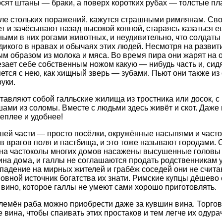
носят штаны — браки, а поверх коротких рубах — толстые пл
сле стольких поражений, кажутся страшными римлянам. Св
ет и зачёсывают назад высокой копной, стараясь казаться 
ыми в них рогами животных, и неудивительно, что солдаты
дикого в нравах и обычаях этих людей. Несмотря на развит
ым образом из молока и мяса. Во время пира они жарят на 
зает себе собственным ножом какую — нибудь часть и, сидя
яется с нею, как хищный зверь — зубами. Пьют они также из
руки.
авляют собой галльские жилища из тростника или досок, с
ми из соломы. Вместе с людьми здесь живёт и скот. Даже 
еплее и удобнее!
шей части — просто посёлки, окружённые насыпями и часто
в врагов поля и пастбища, и это тоже называют городами.
: на частоколы многих домов насажены высушенные головы 
ина дома, и галлы не соглашаются продать родственникам 
ападение на мирных жителей и грабёж соседей они не счит
вной источник богатства их знати. Римские купцы дёшево 
м вино, которое галлы не умеют сами хорошо приготовлять.
 племён раба можно приобрести даже за кувшин вина. Торго
вина, чтобы спаивать этих простаков и тем легче их одура