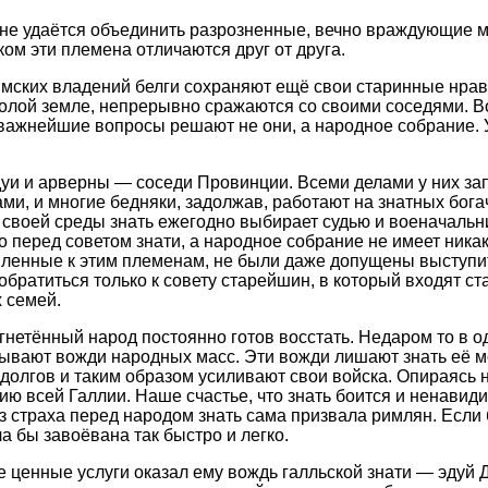
не удаётся объединить разрозненные, вечно враждующие м
ом эти племена отличаются друг от друга.
мских владений белги сохраняют ещё свои старинные нрав
голой земле, непрерывно сражаются со своими соседями. Во
ажнейшие вопросы решают не они, а народное собрание. У 
уи и арверны — соседи Провинции. Всеми делами у них зап
ми, и многие бедняки, задолжав, работают на знатных бога
з своей среды знать ежегодно выбирает судью и военачальн
о перед советом знати, а народное собрание не имеет никак
вленные к этим племенам, не были даже допущены выступи
обратиться только к совету старейшин, в который входят с
 семей.
гнетённый народ постоянно готов восстать. Недаром то в од
ывают вожди народных масс. Эти вожди лишают знать её м
долгов и таким образом усиливают свои войска. Опираясь н
ию всей Галлии. Наше счастье, что знать боится и ненавид
з страха перед народом знать сама призвала римлян. Если
а бы завоёвана так быстро и легко.
е ценные услуги оказал ему вождь галльской знати — эдуй Д