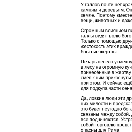
У галлов почти нет хр
камням и деревьям. Он
земле. Поэтому вместе
вещи, животных и даже
Огромным влиянием по
галлы видят волю бого
Только с помощью друи
жестокость этих вражд
богатые жертвы…
Цезарь весело усмехну
в лесу на огромную ку
принесённые в жертву 
смел к ним прикоснуть
при этом. И сейчас ещ
для подкупа части сена
Да, ловкие люди эти д
них милости и предска
это будет неугодно бо
связаны между собой. 
все подчиняются. Устр
собой торговлю предст
опасны для Рима.