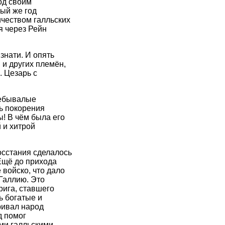
од своим
ый же год
чеством галльских
я через Рейн
знати. И опять
 и других племён,
. Цезарь с
Небывалые
ь покорения
! В чём была его
 и хитрой
осстания сделалось
Ещё до прихода
 войско, что дало
Галлию. Это
рига, ставшего
ь богатые и
ривал народ
д помог
ими галльскими