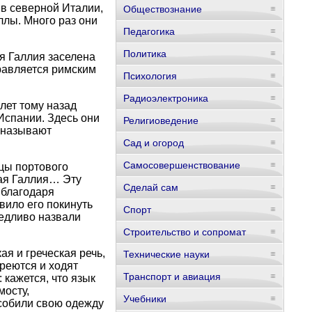
 в северной Италии,
Обществознание
лы. Много раз они
Педагогика
Политика
я Галлия заселена
равляется римским
Психология
Радиоэлектроника
лет тому назад
Испании. Здесь они
Религиоведение
, называют
Сад и огород
Самосовершенствование
цы портового
кая Галлия… Эту
Сделай сам
 благодаря
вило его покинуть
Спорт
ведливо назвали
Строительство и сопромат
ая и греческая речь,
Технические науки
бреются и ходят
Транспорт и авиация
 кажется, что язык
мосту,
Учебники
собили свою одежду