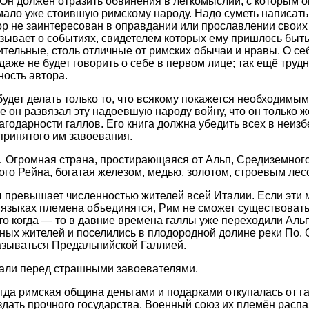
 Он должен отразить обвинения в легкомыслии, с которым о
мало уже стоившую римскому народу. Надо суметь написать 
тор не заинтересован в оправдании или прославлении своих 
зывает о событиях, свидетелем которых ему пришлось быть.
ительные, столь отличные от римских обычаи и нравы. О себ
аже не будет говорить о себе в первом лице; так ещё трудн
ость автора.
будет делать только то, что всякому покажется необходимым.
е он развязал эту надоевшую народу войну, что он только 
агодарности галлов. Его книга должна убедить всех в неиз
принятого им завоевания.
 Огромная страна, простирающаяся от Альп, Средиземног
ого Рейна, богатая железом, медью, золотом, строевым лес
 превышает численностью жителей всей Италии. Если эти 
языках племена объединятся, Рим не сможет существовать
что когда — то в давние времена галлы уже переходили Аль
ных жителей и поселились в плодородной долине реки По. С
азываться Предальпийской Галлией.
али перед страшными завоевателями.
гда римская община деньгами и подарками откупалась от г
здать прочного государства. Военный союз их племён распа