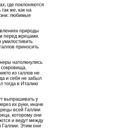
ах, где поклоняются
так же, как на
изни: любимые
явлениях природы
 и перед жрецами.
и умилостивить
 галлов приносить
онеры натолкнулись
и сокровища,
икто из галлов не
да и себя не забыл
л тогда в Италию
ут выпрашивать у
рез их руки, иначе
Жрецы всей Галлии
еца, которому они
ются и ведут между
 Галлии. Этим они