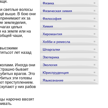
ащи.
Физика
ои светлые волосы
Физическая химия
ещё выше. В бою они
 принимают их за
Философия
ие земледелия,
Химия
очагах целых
 на земле или на
Хиромантия
 общей чаши,
Хобби и ремесла
 высокими
Шпаргалки
пятьсот лет назад
Эзотерика
колами. Иногда они
Экология
 Страшно бывает
Юриспруденция
убитых врагов. Это
убитых эти головы
Языкознание
ают преступлением.
скупают у них рабов
вцы нарочно ввозят
чивать.