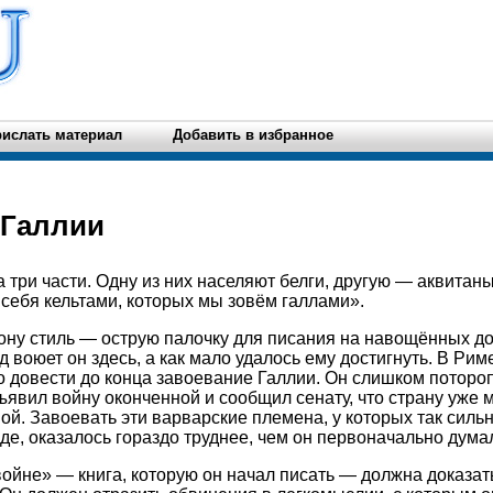
ислать материал
Добавить в избранное
 Галлии
 три части. Одну из них населяют белги, другую — аквитаны
ебя кельтами, которых мы зовём галлами».
ону стиль — острую палочку для писания на навощённых д
 воюет он здесь, а как мало удалось ему достигнуть. В Риме
о довести до конца завоевание Галлии. Он слишком потороп
бъявил войну оконченной и сообщил сенату, что страну уже 
ой. Завоевать эти варварские племена, у которых так силь
де, оказалось гораздо труднее, чем он первоначально дума
войне» — книга, которую он начал писать — должна доказа