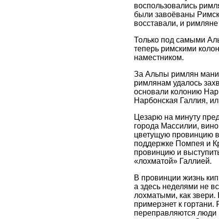
воспользовались римля
были завоёваны Римски
восставали, и римляне
Только под самыми Ал
теперь римскими колон
наместником.
За Альпы римлян мани
римлянам удалось захв
основали колонию Нарб
Нарбонская Галлия, ил
Цезарю на минуту пред
города Массилии, вино
цветущую провинцию в
поддержке Помпея и Кр
провинцию и выступить
«лохматой» Галлией.
В провинции жизнь кипи
а здесь неделями не вс
лохматыми, как звери. 
примерзнет к гортани. 
переправляются люди 