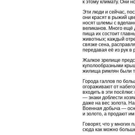
к этому климату. Они 
Эти люди и сейчас, по
они красят в рыжий цв
носят шлемы с вделанн
великанов. Много ещё 
пища их состоит главн
животных; каждый отре
связке сена, расправл
передавая её из рук в 
Жалкое зрелище предст
куполообразными крыша
жилища римлян были т
Города галлов по боль
огораживают от набего
входить в эти посёлки
— знаки доблести хозя
даже на вес золота. Н
Военная добыча — осно
и золото, а продают и
Говорят, что у многих
сюда как можно больше 