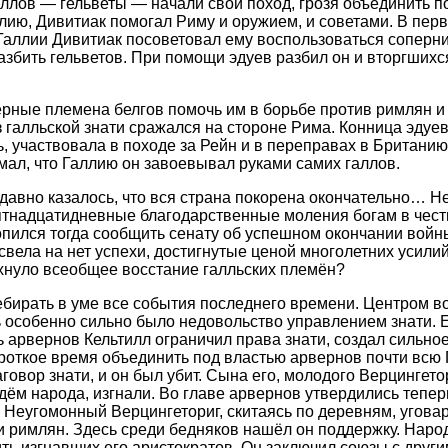
ллов — гельветы — начали свой поход, грозя объединить п
ию, Дивитиак помогал Риму и оружием, и советами. В перв
аллии Дивитиак посоветовал ему воспользоваться соперни
азбить гельветов. При помощи эдуев разбил он и вторгшихс
рные племена белгов помочь им в борьбе против римлян и 
 галльской знати сражался на стороне Рима. Конница эдуев
ть, участвовала в походе за Рейн и в переправах в Британию
ал, что Галлию он завоевывал руками самих галлов.
давно казалось, что вся страна покорена окончательно… 
тнадцатидневные благодарственные моления богам в чест
пился тогда сообщить сенату об успешном окончании войны
свела на нет успехи, достигнутые ценой многолетних усилий
хнуло всеобщее восстание галльских племён?
ебирать в уме все события последнего времени. Центром в
 особенно сильно было недовольство управлением знати. 
 арвернов Кельтилл ограничил права знати, создал сильное
роткое время объединить под властью арвернов почти всю 
говор знати, и он был убит. Сына его, молодого Верцингето
дём народа, изгнали. Во главе арвернов утвердились тепер
Неугомонный Верцингеториг, скитаясь по деревням, угова
 и римлян. Здесь среди бедняков нашёл он поддержку. Наро
ть изгнавших его аристократов. Он заключил союзы с друг