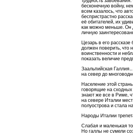
трудность завоевания.
бесконечную войну, не
всем казалось, что ав
беспристрастно расска
её обитателей, их удив
как можно меньше. Он д
личную заинтересованн
Цезарь в его рассказе 
должен поверить, что н
воинственности и небл
показать величие пред
Заальпийская Галлия…
на север до многоводн
Население этой страны
говорящие на сходных 
знают же все в Риме, 
на севере Италии мест
полуострова и стала н
Народы Италии трепет
Слабая и маленькая то
Но галлы не сумели со