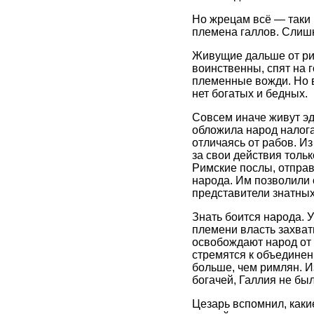
Но жрецам всё — таки 
племена галлов. Слишк
Живущие дальше от ри
воинственны, спят на 
племенные вожди. Но в
нет богатых и бедных.
Совсем иначе живут эд
обложила народ налога
отличаясь от рабов. И
за свои действия тольк
Римские послы, отпра
народа. Им позволили 
представители знатных
Знать боится народа. У
племени власть захват
освобождают народ от 
стремятся к объединен
больше, чем римлян. И
богачей, Галлия не был
Цезарь вспомнил, каки