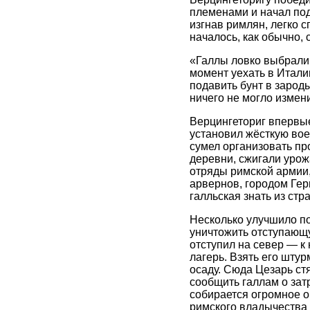
племенами и начал под
изгнав римлян, легко 
началось, как обычно, 
«Галлы ловко выбрали 
момент уехать в Итали
подавить бунт в зарод
ничего не могло измени
Верцингеториг впервые
установил жёсткую вое
сумел организовать пр
деревни, сжигали урож
отряды римской армии,
арвернов, городом Ге
галльская знать из ст
Несколько улучшило п
уничтожить отступающ
отступил на север — к
лагерь. Взять его шту
осаду. Сюда Цезарь ст
сообщить галлам о зат
собирается огромное о
римского владычества 