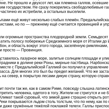
не. Не прошло и двухсот лет, как племена галлов, осевшие
м государством. Не сразу покорились свободолюбивые гал
 частично их истребили, а остальных выселили.
ьпами ещё живут несколько слабых племён. Предальпийска
истами, но по — прежнему ещё считается провинцией и уп
ли огромные пространства плодородной земли. Семьдесят 
атить полосу побережья Средиземного моря от Италии до 
он, и область вокруг этого города, заселённую римлянами
и просто — Провинция.
ставилось лазурное море, залитые солнцем площади и ули
градники в долине реки Роны, мирные пастбища. Нарбонс
месте с Предальпийской Галлией он получил в управление
асса. Для многих это был бы предел желаний. Что же заста
 на север, в покрытую лесами дикую страну, которую спра
т почти так же, как в самом Риме, повсюду слышна латинск
третить человека, одетого в тогу. Жители не стригутся и не 
Климат такой суровый, что зимой даже страшно открыть рот:
Реки покрываются льдом столь толстым, что по нему, как по 
и даже гружённые тяжёлой поклажей телеги. Галлы приспо