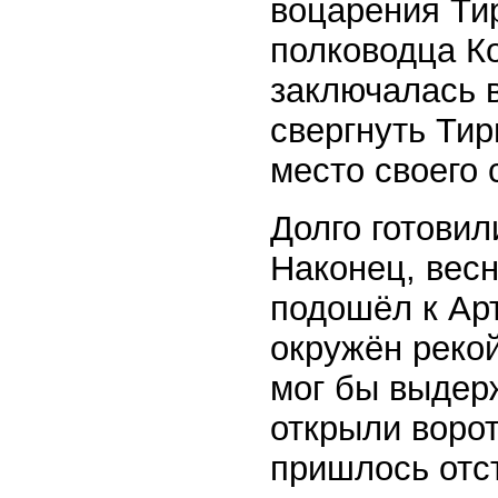
воцарения Тир
полководца Ко
заключалась в
свергнуть Тир
место своего 
Долго готовил
Наконец, весн
подошёл к Арт
окружён реко
мог бы выдер
открыли ворот
пришлось отс