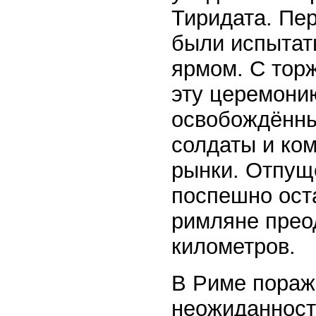
Тиридата. Пе
были испытат
ярмом. С тор
эту церемони
освобождённы
солдаты и ком
рынки. Отпущ
поспешно ост
римляне прео
километров.
В Риме пораж
неожиданност