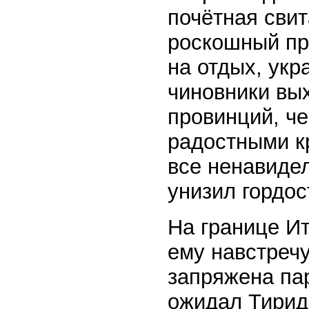
почётная сви
роскошный пр
на отдых, укр
чиновники вы
провинций, че
радостными к
все ненавиде
унизил гордос
На границе И
ему навстреч
запряжена па
ожидал Тирид