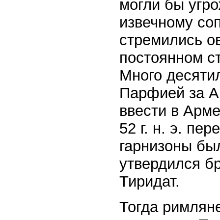
могли бы угро
извечному со
стремились о
постоянном с
Много десяти
Парфией за А
ввести в Арме
52 г. н. э. п
гарнизоны был
утвердился б
Тиридат.
Тогда римляне 