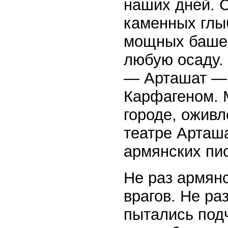
наших дней. 
каменных глы
мощных башен
любую осаду.
— Арташат — 
Карфагеном. 
городе, оживл
театре Арташа
армянских пи
Не раз армян
врагов. Не ра
пытались под