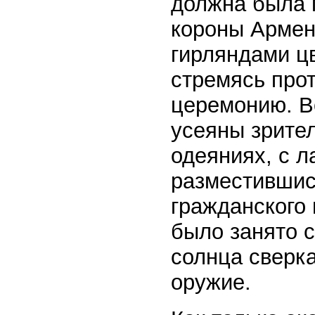
должна была 
короны Армен
гирляндами ц
стремясь про
церемонию. В
усеяны зрите
одеяниях, с л
разместившис
гражданского
было занято 
солнца сверк
оружие.