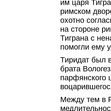
им царя Тигра
римском двор
охотно согла
на стороне р
Тиграна с нен
помогли ему 
Тиридат был 
брата Вологез
парфянского ц
воцарившегос
Между тем в 
медлительнос