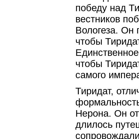
победу над Т
вестников по
Вологеза. Он 
чтобы Тирида
Единственное,
чтобы Тиридат
самого импер
Тиридат, отли
формальность,
Нерона. Он о
длилось путе
сопровождали