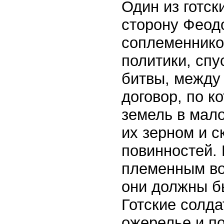
Один из готск
сторону Феодо
соплеменников
политики, спу
битвы, между
договор, по к
земель в мал
их зерном и с
повинностей. 
племенным во
они должны бы
Готские солда
ожерелье и п