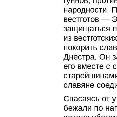
гуннов, проти
народности. 
вестготов — Э
защищаться пр
из вестготски
покорить сла
Днестра. Он 
его вместе с
старейшинами
славяне соеди
Спасаясь от у
бежали по на