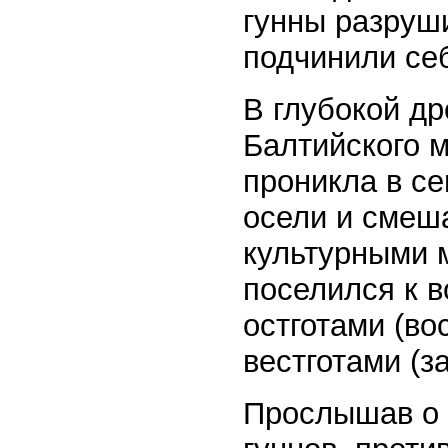
гунны разруши
подчинили се
В глубокой др
Балтийского мо
проникла в с
осели и смеш
культурными 
поселился к в
остготами (вос
вестготами (з
Прослышав о 