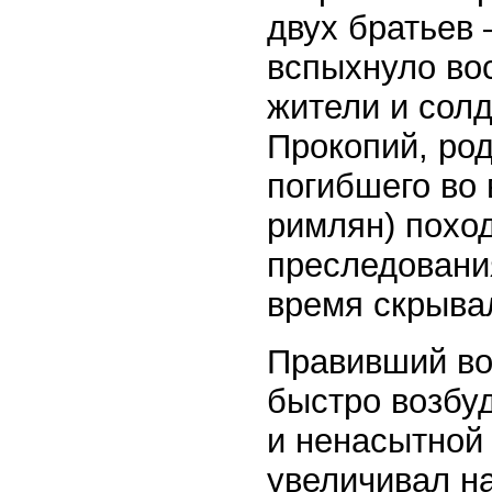
двух братьев
вспыхнуло вос
жители и солд
Прокопий, ро
погибшего во 
римлян) похо
преследовани
время скрыва
Правивший во
быстро возбу
и ненасытной 
увеличивал на