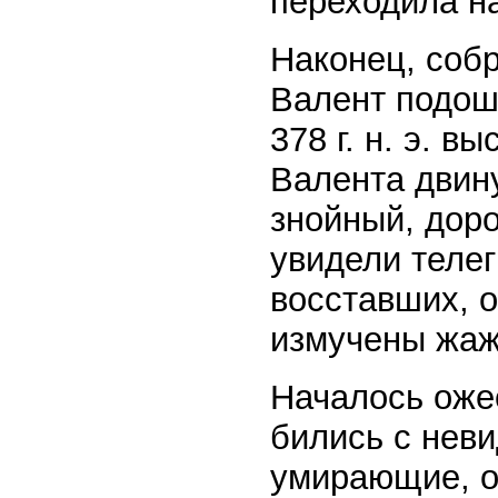
переходила на
Наконец, соб
Валент подошё
378 г. н. э. 
Валента двину
знойный, доро
увидели телег
восставших, 
измучены жаж
Началось оже
бились с нев
умирающие, о