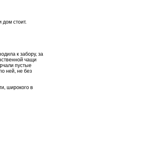
и дом стоит.
дила к забору, за
евственной чащи
орчали пустые
о ней, не без
ти, широкого в