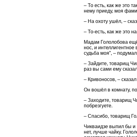
– То есть, как же это т
нему приеду, моя фами
– На охоту ушёл, – ск
– То-есть, как же это н
Мадам Гололобова ещё 
нос, и интеллигентное 
судьба моя”, – подума
– Зайдите, товарищ Чик
раз вы сами ему сказал
– Кривоносов, – сказал
Он вошёл в комнату, по
– Заходите, товарищ Чи
побрезгуете.
– Спасибо, товарищ Го
Чикваидзе выпил бы и 
нет, лучше чайку. Голо