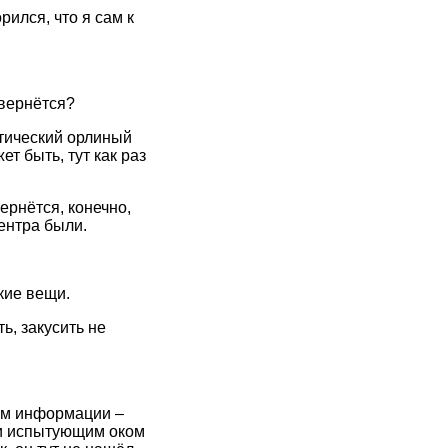
рился, что я сам к
 вернётся?
тический орлиный
т быть, тут как раз
ернётся, конечно,
ентра были.
кие вещи.
ь, закусить не
кам информации –
л и испытующим оком