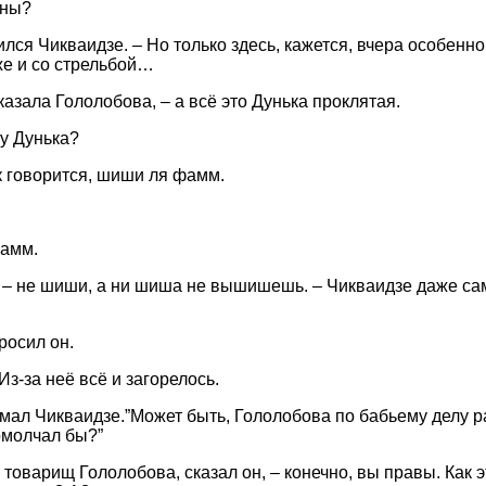
ины?
сился Чикваидзе. – Но только здесь, кажется, вчера особенн
же и со стрельбой…
сказала Гололобова, – а всё это Дунька проклятая.
у Дунька?
ак говорится, шиши ля фамм.
фамм.
и – не шиши, а ни шиша не вышишешь. – Чикваидзе даже са
росил он.
Из-за неё всё и загорелось.
думал Чикваидзе.”Может быть, Гололобова по бабьему делу ра
омолчал бы?”
 товарищ Гололобова, сказал он, – конечно, вы правы. Как э