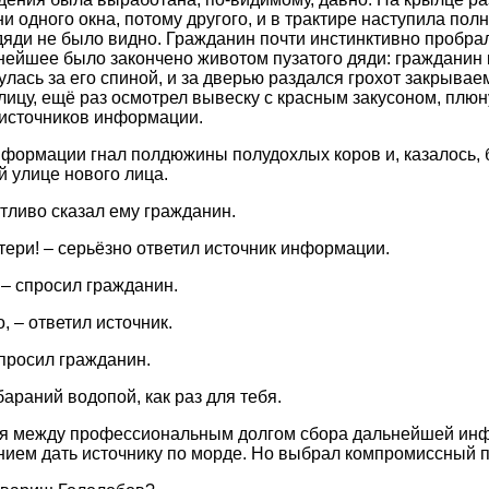
ни одного окна, потому другого, и в трактире наступила полн
дяди не было видно. Гражданин почти инстинктивно пробрал
ьнейшее было закончено животом пузатого дяди: гражданин к
лась за его спиной, и за дверью раздался грохот закрывае
ицу, ещё раз осмотрел вывеску с красным закусоном, плю
 источников информации.
формации гнал полдюжины полудохлых коров и, казалось,
 улице нового лица.
тливо сказал ему гражданин.
тери! – серьёзно ответил источник информации.
– спросил гражданин.
 – ответил источник.
просил гражданин.
 бараний водопой, как раз для тебя.
я между профессиональным долгом сбора дальнейшей ин
ием дать источнику по морде. Но выбрал компромиссный п