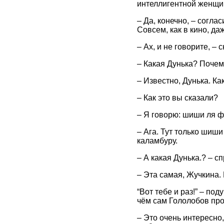
интеллигентной женщ
– Да, конечно, – согла
Совсем, как в кино, да
– Ах, и не говорите, – 
– Какая Дунька? Почем
– Известно, Дунька. К
– Как это вы сказали?
– Я говорю: шиши ля 
– Ага. Тут только шиш
каламбуру.
– А какая Дунька.? – сп
– Эта самая, Жучкина. 
“Вот тебе и раз!” – по
чём сам Гололобов пр
– Это очень интересно,