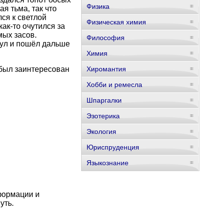
Физика
ая тьма, так что
ся к светлой
Физическая химия
ак-то очутился за
мых засов.
Философия
нул и пошёл дальше
Химия
 был заинтересован
Хиромантия
Хобби и ремесла
Шпаргалки
Эзотерика
Экология
Юриспруденция
Языкознание
формации и
уть.