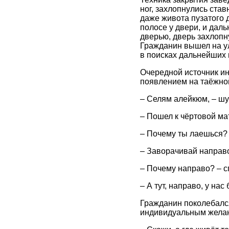
ног, захлопнулись став
даже живота пузатого 
полосе у двери, и дал
дверью, дверь захлопну
Гражданин вышел на ул
в поисках дальнейших
Очередной источник ин
появлением на таёжной
– Селям алейкюм, – шу
– Пошел к чёртовой ма
– Почему ты лаешься? 
– Заворачивай направо,
– Почему направо? – с
– А тут, направо, у нас
Гражданин поколебалс
индивидуальным желан