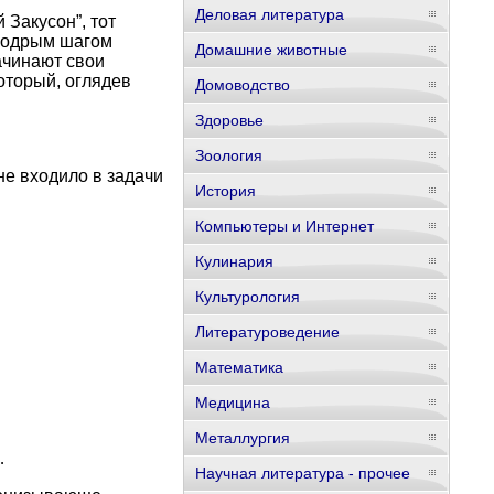
Деловая литература
Закусон”, тот
 бодрым шагом
Домашние животные
ачинают свои
оторый, оглядев
Домоводство
Здоровье
Зоология
не входило в задачи
История
Компьютеры и Интернет
Кулинария
Культурология
Литературоведение
Математика
Медицина
Металлургия
…
Научная литература - прочее