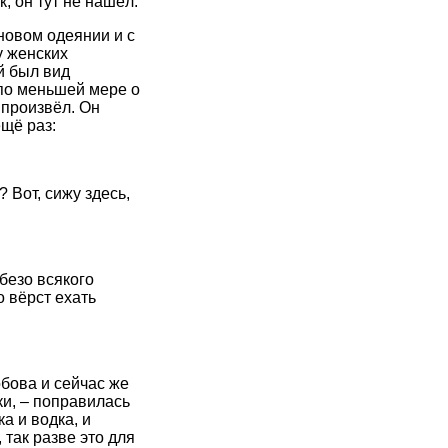
, он тут не нашёл.
новом одеянии и с
у женских
й был вид
по меньшей мере о
 произвёл. Он
ещё раз:
 Вот, сижу здесь,
 безо всякого
о вёрст ехать
обова и сейчас же
ки, – поправилась
а и водка, и
 так разве это для