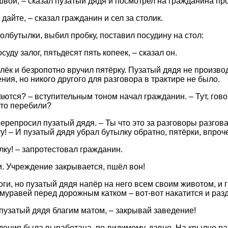
ошвой, – сказал пузатый дядя и посмотрел на гражданина п
и дайте, – сказал гражданин и сел за столик.
олбутылки, выбил пробку, поставил посудину на стол:
суду залог, пятьдесят пять копеек, – сказал он.
ёк и безропотно вручил пятёрку. Пузатый дядя не произво
ия, но никого другого для разговора в трактире не было.
лаются? – вступительным тоном начал гражданин. – Тут, гово
-то перебили?
ерепросил пузатый дядя. – Ты что это за разговоры разго
у! – И пузатый дядя убрал бутылку обратно, пятёрки, впроч
лку! – запротестовал гражданин.
и. Учреждение закрывается, пшёл вон!
оги, но пузатый дядя напёр на него всем своим животом, и
к муравей перед дорожным катком – вот-вот накатится и разд
 пузатый дядя благим матом, – закрывай заведение!
дения была выработана, по-видимому, давно. На крылце ра