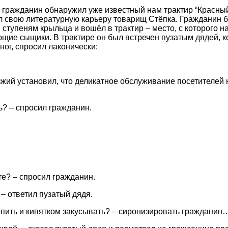
 гражданин обнаружил уже известный нам трактир “Красный 
ал свою литературную карьеру товарищ Стёпка. Гражданин
 ступеням крыльца и вошёл в трактир – место, с которого н
щие сыщики. В трактире он был встречен пузатым дядей, к
ног, спросил лаконически:
зжий установил, что деликатное обслуживание посетителей 
ть? – спросил гражданин.
те? – спросил гражданин.
 – ответил пузатый дядя.
т, пить и кипятком закусывать? – сиронизировать гражданин