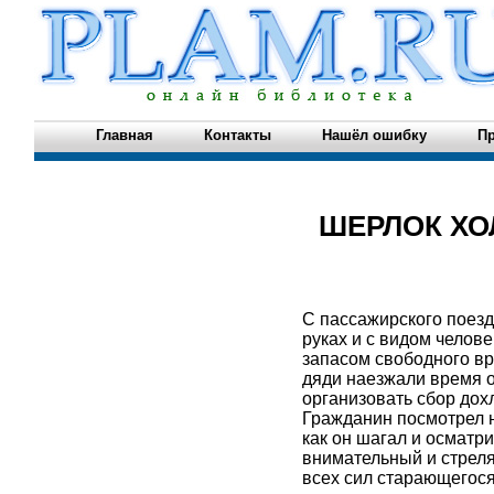
Главная
Контакты
Нашёл ошибку
Пр
ШЕРЛОК Х
С пассажирского поезд
руках и с видом челов
запасом свободного вре
дяди наезжали время о
организовать сбор дох
Гражданин посмотрел н
как он шагал и осматр
внимательный и стреля
всех сил старающегося