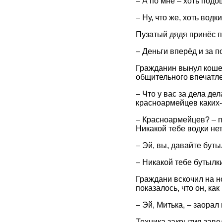
– А по мне – хоть под
– Ну, что же, хоть водк
Пузатый дядя принёс п
– Деньги вперёд и за по
Гражданин вынул кошел
общительного впечатлен
– Что у вас за дела де
красноармейцев каких
– Красноармейцев? – п
Никакой тебе водки нет
– Эй, вы, давайте буты
– Никакой тебе бутылк
Граждани вскочил на н
показалось, что он, ка
– Эй, Митька, – заорал
Техника закрытия заве