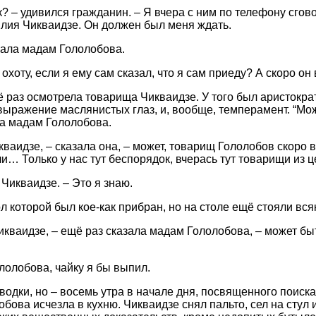
ак? – удивился гражданин. – Я вчера с ним по телефону сгово
лия Чикваидзе. Он должен был меня ждать.
азала мадам Гололобова.
а охоту, если я ему сам сказал, что я сам приеду? А скоро он
раз осмотрела товарища Чикваидзе. У того был аристокра
выражение маслянистых глаз, и, вообще, темперамент. “Може
ла мадам Гололобова.
ваидзе, – сказала она, – может, товарищ Гололобов скоро в
и… Только у нас тут беспорядок, вчерась тут товарищи из ц
 Чикваидзе. – Это я знаю.
л которой был кое-как прибран, но на столе ещё стояли вся
кваидзе, – ещё раз сказала мадам Гололобова, – может быт
лолобова, чайку я бы выпил.
водки, но – восемь утра в начале дня, посвященного поис
лобова исчезла в кухню. Чикваидзе снял пальто, сел на сту