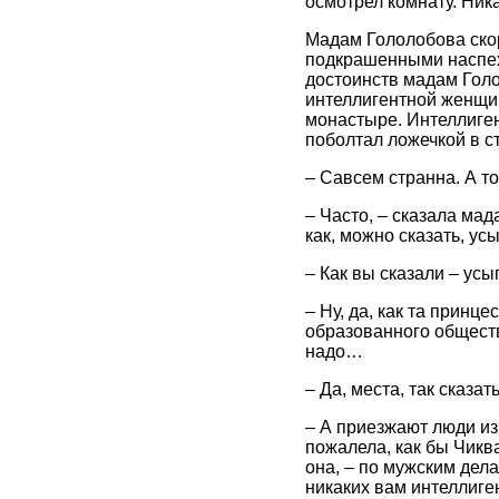
осмотрел комнату. Ник
Мадам Гололобова скор
подкрашенными наспех
достоинств мадам Голо
интеллигентной женщи
монастыре. Интеллиген
поболтал ложечкой в ст
– Савсем странна. А т
– Часто, – сказала мад
как, можно сказать, у
– Как вы сказали – ус
– Ну, да, как та принце
образованного общества
надо…
– Да, места, так сказа
– А приезжают люди из 
пожалела, как бы Чиква
она, – по мужским делам
никаких вам интеллиген