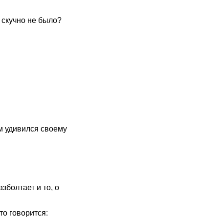
о скучно не было?
м удивился своему
зболтает и то, о
то говорится: