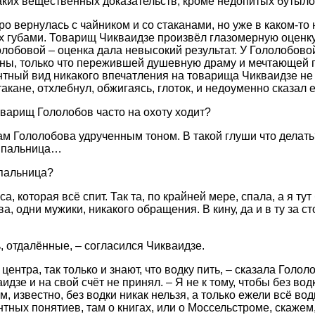
аких вещественных доказательств, кроме недопитых бутылок
о вернулась с чайником и со стаканами, но уже в каком-то 
 губами. Товарищ Чикваидзе произвёл глазомерную оценк
лобовой – оценка дала невысокий результат. У Гололобово
ны, только что пережившей душевную драму и мечтающей 
тный вид никакого впечатления на товарища Чикваидзе не
акане, отхлебнул, обжигаясь, глоток, и недоуменно сказал 
оварищ Гололобов часто на охоту ходит?
ам Гололобова удрученным тоном. В такой глуши что делать?
сыпальница…
ыпальница?
сса, которая всё спит. Так та, по крайней мере, спала, а я тут
, одни мужики, никакого обращения. В кину, да и в ту за ст
ть, отдалённые, – согласился Чикваидзе.
центра, так только и знают, что водку пить, – сказала Голол
идзе и на свой счёт не принял. – Я не к тому, чтобы без вод
, известно, без водки никак нельзя, а только ежели всё водк
тных понятиев, там о книгах, или о Моссельстроме, скажем,