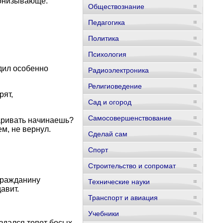
ронизывающе.
Обществознание
Педагогика
Политика
Психология
дил особенно
Радиоэлектроника
Религиоведение
рят,
Сад и огород
Самосовершенствование
варивать начинаешь?
ем, не вернул.
Сделай сам
Спорт
Строительство и сопромат
 гражданину
Технические науки
авит.
Транспорт и авиация
Учебники
здался топот босых