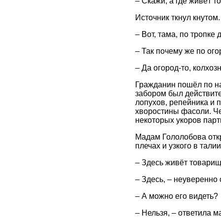
– Скажи, а где живёт 
Источник ткнул кнутом.
– Вот, тама, по тропке 
– Так почему же по ого
– Да огород-то, колхоз
Гражданин пошёл по на
забором был действите
лопухов, репейника и 
хворостины фасоли. Че
некоторых укоров парт
Мадам Гололобова откр
плечах и узкого в тали
– Здесь живёт товари
– Здесь, – неуверенно
– А можно его видеть?
– Нельзя, – ответила 