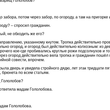
товарищ Гололобов?
до забора, потом через забор, по огороду, а там на пригорке 
роду? – спросил гражданин.
ный, не обходить же его?
правлению, указанному кнутом. Тропка действительно прово
льно огород, и огород был действительно колхозным: из д
прочего кое-где пробивались круглые рожи подсолнухов и т
рез огород действительно вела тропка и гражданин пошёл п
ийной совести, впрочем.
ыла дверь и увидела стройного дядю, лет этак тридцати пя
и, брюнета по всем статьям.
щ Гололобов?
 ответила мадам Гололобова.
мадам Гололобова.