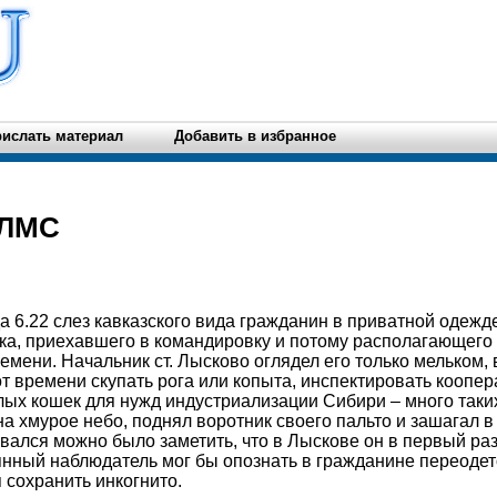
ислать материал
Добавить в избранное
ОЛМС
а 6.22 слез кавказского вида гражданин в приватной одежд
ека, приехавшего в командировку и потому располагающег
мени. Начальник ст. Лысково оглядел его только мельком, 
т времени скупать рога или копыта, инспектировать коопер
лых кошек для нужд индустриализации Сибири – много таки
а хмурое небо, поднял воротник своего пальто и зашагал в
ивался можно было заметить, что в Лыскове он в первый раз
нный наблюдатель мог бы опознать в гражданине переодет
 сохранить инкогнито.