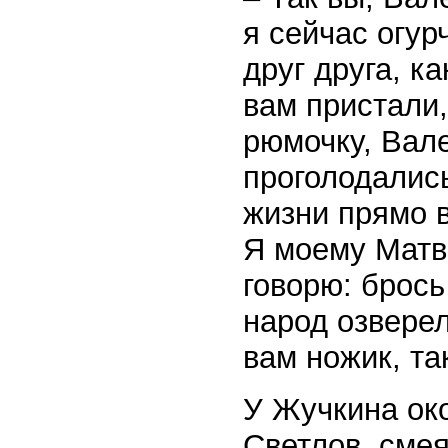
я сейчас огур
друг друга, ка
вам пристали,
рюмочку, Вал
проголодались
жизни прямо в
Я моему Матве
говорю: брось
народ озверел
вам ножик, та
У Жучкина око
Светлов, смея