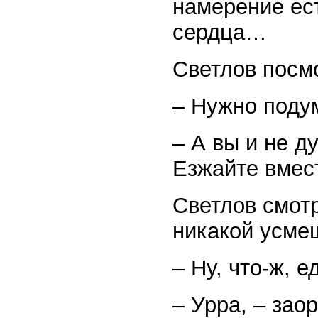
намерение ест
сердца…
Светлов посмо
– Нужно поду
– А вы и не д
Езжайте вмест
Светлов смотр
никакой усмеш
– Ну, что-ж, 
– Урра, – зао