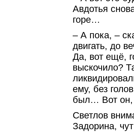
Авдотья снова
горе…
– А пока, – с
двигать, до в
Да, вот ещё, 
выскочило? Та
ликвидировали
ему, без голо
был… Вот он, 
Светлов вним
Задорина, чут