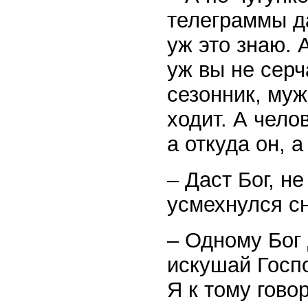
телеграммы да
уж это знаю. 
уж вы не серч
сезонник, муж
ходит. А чело
а откуда он, а
– Даст Бог, не
усмехнулся с
– Одному Бог д
искушай Госпо
Я к тому гово