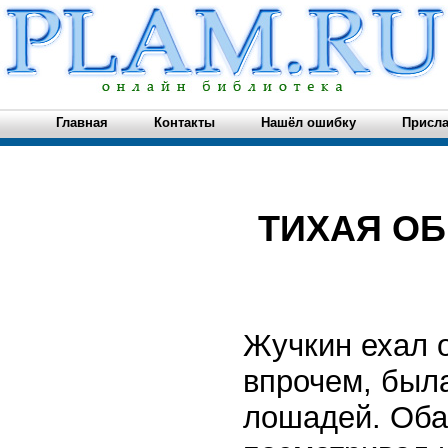
Главная
Контакты
Нашёл ошибку
Присла
ТИХАЯ О
Жучкин ехал о
впрочем, была
лошадей. Оба