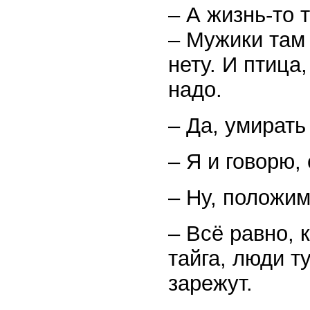
– А жизнь-то 
– Мужики там
нету. И птица
надо.
– Да, умирать
– Я и говорю,
– Ну, положим
– Всё равно, 
тайга, люди т
зарежут.