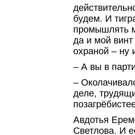
действительно
будем. И тигр
промышлять м
да и мой винт
охраной – ну 
– А вы в парт
– Околачивалс
деле, трудящи
позагрёбистее,
Авдотья Ерем
Светлова. И е