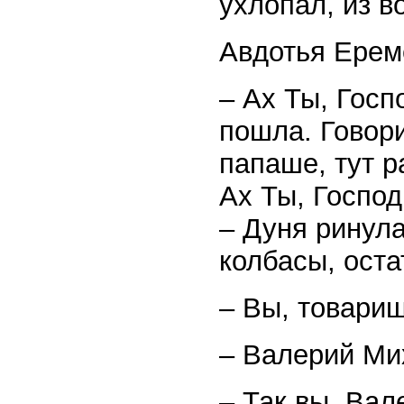
ухлопал, из в
Авдотья Ерем
– Ах Ты, Госп
пошла. Говорил
папаше, тут ра
Ах Ты, Господ
– Дуня ринула
колбасы, оста
– Вы, товар
– Валерий Ми
– Так вы, Вал