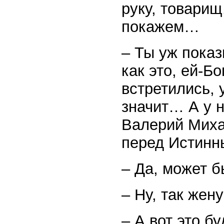
руку, товарищ
покажем…
– Ты уж показ
как это, ей-Бо
встретились, 
значит… А у н
Валерий Миха
перед Истинн
– Да, может б
– Ну, так жен
– А вот это б