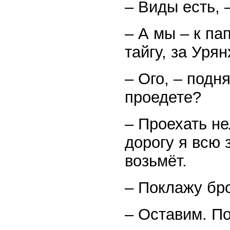
– Виды есть, 
– А мы – к па
тайгу, за Уря
– Ого, – подн
проедете?
– Проехать не
дорогу я всю 
возьмёт.
– Поклажу бр
– Оставим. По