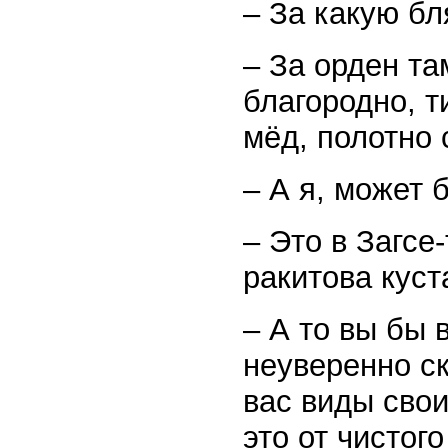
– За какую б
– За орден там
благородно, т
мёд, полотно 
– А я, может 
– Это в Загсе
ракитова куст
– А то вы бы 
неуверенно ск
вас виды свои
это от чистог