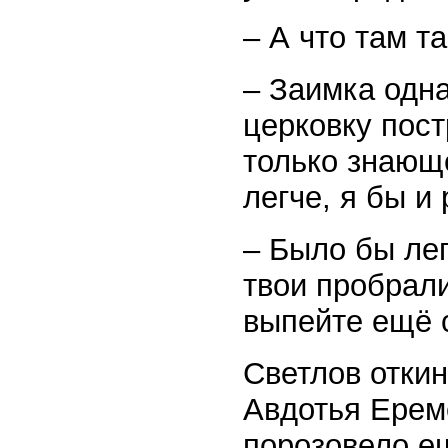
– А что там т
– Заимка одна
церковку пост
только знающ
легче, я бы и
– Было бы лег
твои пробрал
выпейте ещё с
Светлов откин
Авдотья Ерем
порозовело ещ