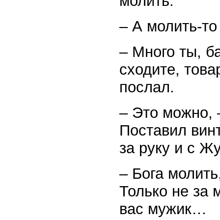
молить.
– А молить-то
– Много ты, б
сходите, това
послал.
– Это можно, 
Поставил вин
за руку и с Ж
– Бога молить
Только не за 
вас мужик…