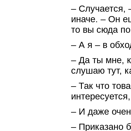
– Случается, 
иначе. – Он е
то вы сюда п
– А я – в обхо
– Да ты мне, 
слушаю тут, к
– Так что то
интересуется,
– И даже очен
– Приказано б