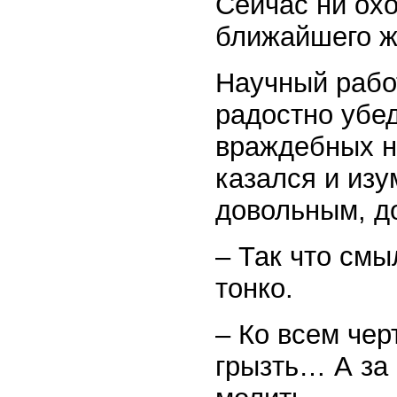
Сейчас ни охо
ближайшего ж
Научный рабо
радостно убед
враждебных н
казался и изу
довольным, д
– Так что смы
тонко.
– Ко всем чер
грызть… А за 