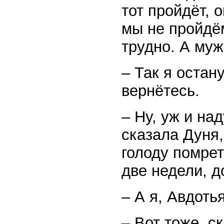
тот пройдёт, 
мы не пройдём
трудно. А муж
– Так я остан
вернётесь.
– Ну, уж и на
сказала Дуня,
голоду помрет
две недели, д
– А я, Авдоть
– Вот тоже, с