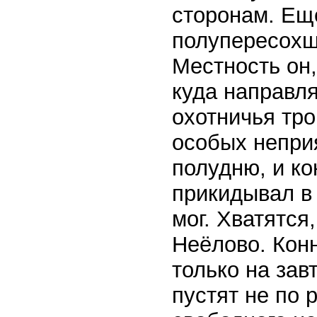
сторонам. Ещё
полупересохш
Местность он,
куда направл
охотничья тро
особых непри
полудню, и к
прикидывал в 
мог. Хватятся,
Неёлово. Кон
только на зав
пустят не по 