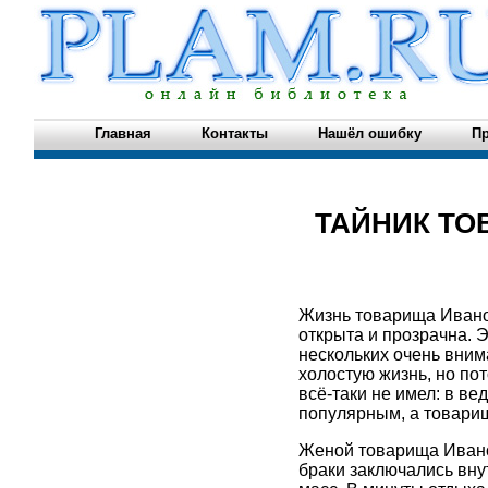
Главная
Контакты
Нашёл ошибку
Пр
ТАЙНИК ТО
Жизнь товарища Иванов
открыта и прозрачна. Э
нескольких очень вним
холостую жизнь, но по
всё-таки не имел: в в
популярным, а товарищ
Женой товарища Ивано
браки заключались вну