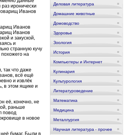
е именно данные
Деловая литература
 раз иронически
 товарищ Иванов
Домашние животные
Домоводство
оварищ Иванов
варищ Иванов
Здоровье
кой и закуской,
Зоология
ваясь и
льно странную кучу
История
ь похожего на
Компьютеры и Интернет
, так что даже
Кулинария
Иванов, всё ещё
ревно и извлёк
Культурология
 в этом ящике и
Литературоведение
Математика
 её, конечно, не
бой, раньше
Медицина
л повод
сокровище в новое
Металлургия
Научная литература - прочее
неё бумаг. Были в