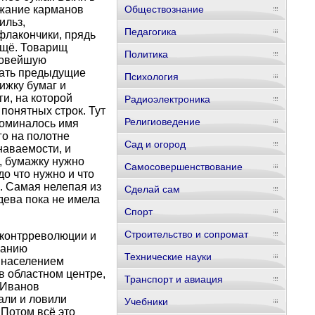
ржание карманов
Обществознание
ильз,
Педагогика
флакончики, прядь
ещё. Товарищ
Политика
 новейшую
вать предыдущие
Психология
ижку бумаг и
и, на которой
Радиоэлектроника
понятных строк. Тут
Религиоведение
поминалось имя
го на полотне
Сад и огород
наваемости, и
, бумажку нужно
Самосовершенствование
до что нужно и что
. Самая нелепая из
Сделай сам
дева пока не имела
Спорт
Строительство и сопромат
 контрреволюции и
жанию
Технические науки
 населением
в областном центре,
Транспорт и авиация
щ Иванов
али и ловили
Учебники
 Потом всё это