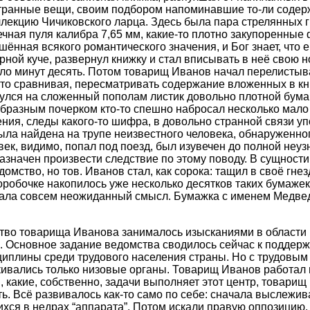
странные вещи, своим подбором напоминавшие то-ли соде
ллекцию Чичиковского ларца. Здесь была пара стрелянных г
чная пуля калибра 7,65 мм, какие-то плотно закупоренные 
шённая всякого романтического значения, и Бог знает, что 
рной куче, развернул книжку и стал вписывать в неё свою
ло минут десять. Потом товарищ Иванов начал перелисты
м-то сравнивая, пересматривать содержание вложенных в кн
нулся на сложенный пополам листик довольно плотной бумаг
бразным почерком кто-то спешно набросал несколько мало 
ения, следы какого-то шифра, в довольно странной связи у
ла найдена на трупе неизвестного человека, обнаруженно
век, видимо, попал под поезд, был изувечен до полной неуз
значен произвести следствие по этому поводу. В сущности
омство, но тов. Иванов стал, как сорока: тащил в своё гнез
коробочке накопилось уже несколько десятков таких бумажек
чала совсем неожиданный смысл. Бумажка с именем Медве
ство товарища Иванова занималось изысканиями в области
. Основное задание ведомства сводилось сейчас к поддер
иплины среди трудового населения страны. Но с трудовым
ивались только низовые органы. Товарищ Иванов работал 
, какие, собственно, задачи выполняет этот центр, товари
ть. Всё развивалось как-то само по себе: сначала выслежив
ихся в недрах “аппарата”. Потом искали правую оппозицию.