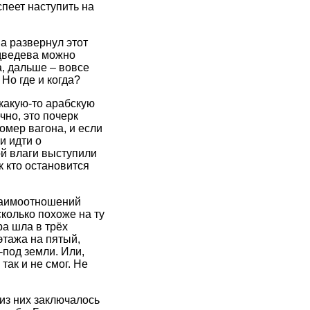
спеет наступить на
а развернул этот
едведева можно
а, дальше – вовсе
 Но где и когда?
 какую-то арабскую
чно, это почерк
омер вагона, и если
и идти о
ой влаги выступили
к кто остановится
заимоотношений
сколько похоже на ту
ра шла в трёх
этажа на пятый,
-под земли. Или,
так и не смог. Не
из них заключалось