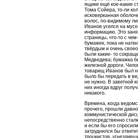
ящике ещё кое-какие 
Тома Сойера, то-ли ко
исковерканная оболоче
волос, по-видимому ли
Иванов уселся на мусо
информацию. Это заня
страницы, что-то с че
бумажек, пока не натк
твёрдым и очень своео
были какие- то сокращ
Медведева; бумажка бы
железной дороги. Чело
товарищ Иванов был на
было бы передать в вед
не нужно. В заветной 
них иногда вдруг полу
никакого.
Времена, когда ведом
прочего, прошли давно
коммунистической дисц
непосредственно сталк
и если бы его спросили
затруднился бы ответи
троцкистов, угнездивш