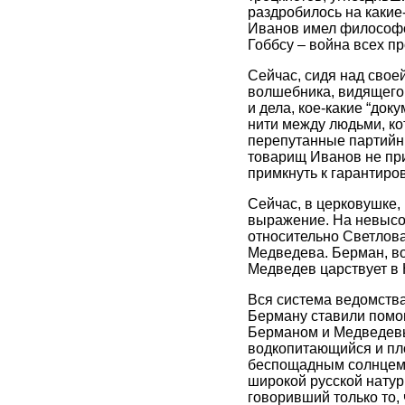
раздробилось на какие
Иванов имел философск
Гоббсу – война всех п
Сейчас, сидя над свое
волшебника, видящего 
и дела, кое-какие “док
нити между людьми, ко
перепутанные партийны
товарищ Иванов не при
примкнуть к гарантир
Сейчас, в церковушке,
выражение. На невысок
относительно Светлова
Медведева. Берман, во
Медведев царствует в 
Вся система ведомства
Берману ставили помощн
Берманом и Медведевы
водкопитающийся и пло
беспощадным солнцем к
широкой русской натур
говоривший только то, 