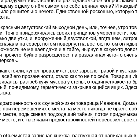
 и раздумья тов. Иванов не раз задавал себе вопрос: каки
щему отделу о нём самом его собственная жена? И каждый
было решительно нечего. Единственной роскошью, которую
ота.
екрасный августовский выходной день, или, точнее, утро т
и. Точно придерживаясь своих принципов умеренности, то
ко две утки, и, вооруженный двустволкой, ягдташем, литров
 сначала на север, потом повернул на восток, потом огляды
ожность не мешает даже и в тайге, нырнул в какую-то дово
и прочего, буйно разросшегося на развалинах чего-то очен
ерковь.
ак стояли, купол провалился, всё заросло травой и кустами
всей его прозаичности, стало как то не по себе. Товарищ 
ваясь, разгрёб кучу мусора у стены, отодвинул какое-то б
, по-видимому, герметически закрывающийся ящик. Здесь,
ыска.
рагоценностью в скучной жизни товарища Иванова. Дома он
е при перемещениях с места на место никогда не брал с со
м месте, подыскивал подходящий тайник, потом придумыва
е место, и с тысячами предосторожностей перевозил своё 
 объёмистая записная книжка, распухшая от напиханных в 