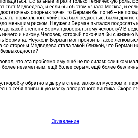
о попадаться. Остальные играли только техническую роль. 
от свет Медведева, и если бы об этом узнала Москва, и есл
достаточных опорных точек, то Берман бы погиб – не попад
сказать, нормального убийства был редкостью, были другие
раздо меньшим риском. Неужели Берман пытался подослать 
то до какой степени Берман доверял этому человеку? В вед
 ничего и никому. Человек, который покончил бы с жизнью
знь Бермана. Неужели Берман мог проявить такое легкомысл
за со стороны Медведева стала такой близкой, что Берман 
 безвыходности?
овал, что эта проблема ему ещё не по силам: слишком ма
 более незаметным, ещё более серым, ещё более безличны
л коробку обратно в дыру в стене, заложил мусором и, пер
ел на себя привычную маску аппаратного винтика. Скоро ег
Оглавление