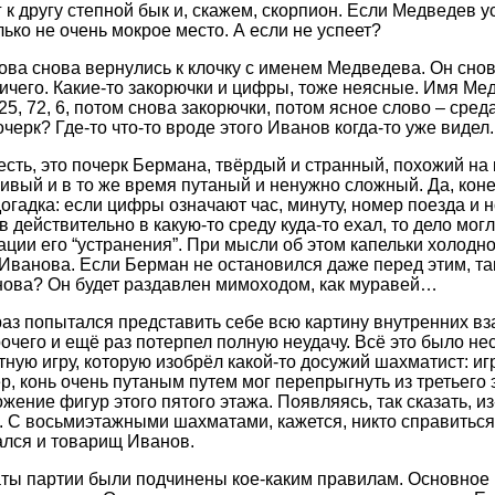
 к другу степной бык и, скажем, скорпион. Если Медведев у
ько не очень мокрое место. А если не успеет?
а снова вернулись к клочку с именем Медведева. Он снов
ь ничего. Какие-то закорючки и цифры, тоже неясные. Имя М
 25, 72, 6, потом снова закорючки, потом ясное слово – сред
очерк? Где-то что-то вроде этого Иванов когда-то уже видел.
 есть, это почерк Бермана, твёрдый и странный, похожий на
чивый и в то же время путаный и ненужно сложный. Да, коне
огадка: если цифры означают час, минуту, номер поезда и н
действительно в какую-то среду куда-то ехал, то дело могл
ции его “устранения”. При мысли об этом капельки холодн
 Иванова. Если Берман не остановился даже перед этим, та
нова? Он будет раздавлен мимоходом, как муравей…
аз попытался представить себе всю картину внутренних в
очего и ещё раз потерпел полную неудачу. Всё это было не
ую игру, которую изобрёл какой-то досужий шахматист: иг
р, конь очень путаным путем мог перепрыгнуть из третьего 
жение фигур этого пятого этажа. Появляясь, так сказать, из
. С восьмиэтажными шахматами, кажется, никто справиться 
ался и товарищ Иванов.
ы партии были подчинены кое-каким правилам. Основное 