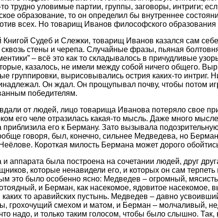
-то трудно уловимые партии, группы, заговоры, интриги; ес
ое образование, то он определил бы внутреннее состоян
ротив всех. Но товарищ Иванов философского образования 
й Книгой Судеб и Слежки, товарищ Иванов казался сам себе
сквозь стены и черепа. Случайные фразы, пьяная болтовн
ументики” – всё это как то складывалось в причудливые узо
торые, казалось, не имели между собой ничего общего. Вы
е группировки, вырисовывались острия каких-то интриг. Ни
надлежал. Он ждал. Он прощупывал почву, чтобы потом иг
ованным победителям.
 вдали от людей, лицо товарища Иванова потеряло свое п
ом его челе отразилась какая-то мысль. Даже много мысле
 приблизила его к Берману. Зато вызывала подозрительну
обще говоря, был, конечно, сильнее Медведева, но Берман 
Неёлове. Короткая милость Бермана может дорого обойтис
 и аппарата была построена на сочетании людей, друг дру
иков, которые ненавидели его, и которых он сам терпеть н
м это было особенно ясно: Медведев – огромный, мясисты
тоядный, и Берман, как насекомое, ядовитое насекомое, 
аких то аравийских пустынь. Медведев – давно усвоивший
ы, грохочущий смехом и матом, и Берман – молчаливый, н
что надо, и только таким голосом, чтобы было слышно. Так,