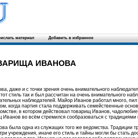
ислать материал
Добавить в избранное
ВАРИЩА ИВАНОВА
а, даже и с точки зрения очень внимательного наблюдател
тот стиль так и был рассчитан на очень внимательного наб
ательных наблюдателей. Майор Иванов работал много, пил
том, когда партия стала поддерживать семейственные основ
едомстве, в котором действовал товарищ Иванов, чадолюбие
 Иванов во всём стремился сообразоваться с традициями 
ва была одна из служащих того же ведомства. Традиции т
три учреждения, иначе его стиль и тайны могли бы стать д