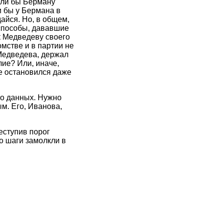
Если бы Берману
и бы у Бермана в
айся. Но, в общем,
 способы, дававшие
к Медведеву своего
омстве и в партии не
 Медведева, держал
ие? Или, иначе,
не остановился даже
ло данных. Нужно
м. Его, Иванова,
еступив порог
о шаги замолкли в