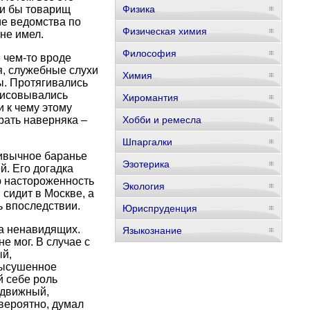
ли бы товарищ
Физика
ие ведомства по
Физическая химия
не имел.
Философия
 чем-то вроде
я, служебные слухи
Химия
ры. Протягивались
рисовывались
Хиромантия
 к чему этому
рать наверняка –
Хобби и ремесла
Шпаргалки
ривычное баранье
Эзотерика
й. Его догадка
ю настороженность
Экология
сидит в Москве, а
ь впоследствии.
Юриспруденция
га ненавидящих.
Языкознание
е мог. В случае с
й,
высушенное
 себе роль
едвижный,
 вероятно, думал