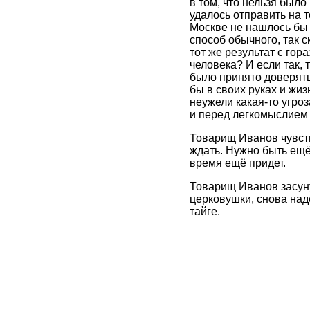
в том, что нельзя был
удалось отправить на т
Москве не нашлось бы 
способ обычного, так 
тот же результат с го
человека? И если так, 
было принято доверять
бы в своих руках и жи
неужели какая-то угро
и перед легкомыслием
Товарищ Иванов чувств
ждать. Нужно быть ещё
время ещё придет.
Товарищ Иванов засуну
церковушки, снова над
тайге.