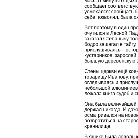
масс. В минуты отдыха
сообщает соответствую
усмехался: сообщать 
себе позволял, была ох
Вот поэтому в один пр
очутился в Лесной Пад
заказал Степанычу толь
бодро зашагал в тайгу,
прислушиваясь – остор
кустарников, зарослей 
бывшую деревенскую ц
Стены церкви ещё кое-к
товарищу Иванову, при 
оглядываясь и прислуши
небольшой алюминиевый
лежала книга судеб и с
Она была величайшей д
держал никогда. И даж
осматривался на ново
возвратиться на старо
хранилище.
В ящике была довольно