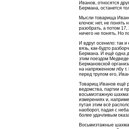
Иванов, относятся друг
Бермана, останется тол
Мысли товарища Иванов
клочок: нет, не понят
разобрать, а потом 17,
ничего не понять. Но п
И вдруг осенило: так и
вязь, как-будто разбор
Бермана. И ещё одна д
этим поездом Медведев 
Бермановской организа
на напряженном лбу т.
перед трупом его, Ива
Товарищ Иванов ещё р
ведомства, партии и пр
восьмиэтажную шахматн
измерениях и, наприме
путая этим всё располо
наоборот, падая с неба
более удачливым оказ
Восьмиэтажные шахмат