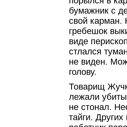
порылся в ка
бумажник с де
свой карман.
гребешок выки
виде перископ
стлался туман
не виден. Мож
голову.
Товарищ Жучк
лежали убиты
не стонал. Не
тайги. Других