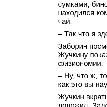
сумками, бин
находился ко
чай.
– Так что я з
Заборин посм
Жучкину показ
физиономии.
– Ну, что ж, 
как это вы на
Жучкин вкрат
доложил. Задо