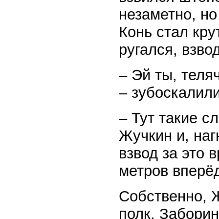
незаметно, но
Конь стал кру
ругался, взво
– Эй ты, теля
– зубоскалил
– Тут такие с
Жучкин и, наг
взвод за это 
метров впер
Собственно, 
полк, Заборин