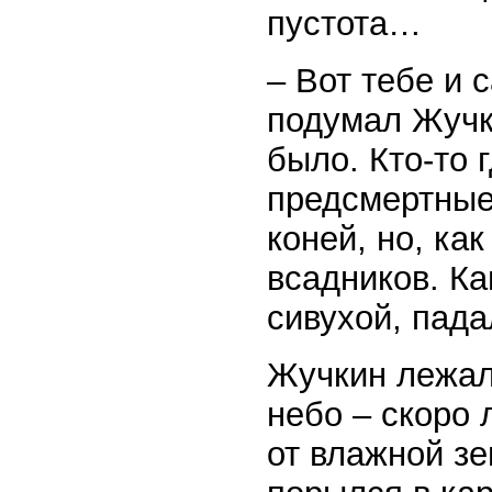
пустота…
– Вот тебе и 
подумал Жучк
было. Кто-то 
предсмертные
коней, но, ка
всадников. Ка
сивухой, пад
Жучкин лежал
небо – скоро 
от влажной з