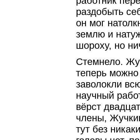
работник пере
раздобыть себ
он мог натолк
землю и нату
шороху, но ни
Стемнело. Жуч
теперь можно 
заволокли всю
научный работ
вёрст двадцат
члены, Жучки
тут без никак