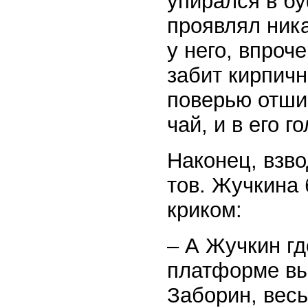
упирался в б
проявлял ник
у него, впроч
забит кирпич
поверью отши
чай, и в его 
Наконец, взв
тов. Жучкина
криком:
– А Жучкин гд
платформе вы
Заборин, вес