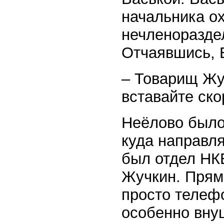
начальника ох
нечленораздел
Отчаявшись, 
– Товарищ Жу
вставайте ско
Неёлово было 
куда направля
был отдел НК
Жучкин. Прям
просто телефо
особенно внуш