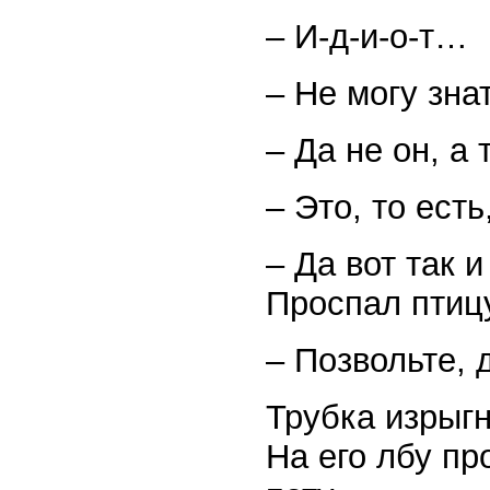
– И-д-и-о-т…
– Не могу зна
– Да не он, а
– Это, то ест
– Да вот так 
Проспал пти
– Позвольте,
Трубка изрыг
На его лбу пр