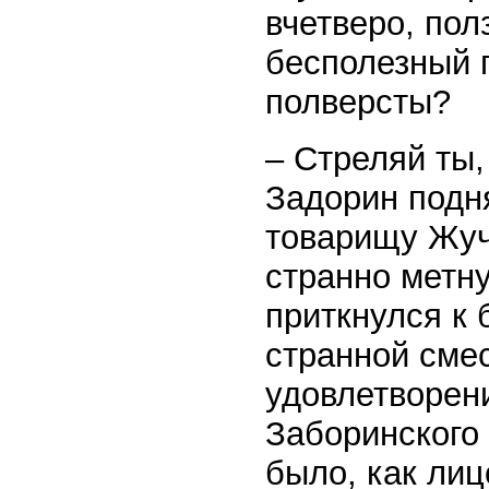
вчетверо, пол
бесполезный п
полверсты?
– Стреляй ты,
Задорин подн
товарищу Жучк
странно метну
приткнулся к 
странной сме
удовлетворени
Заборинского 
было, как лиц