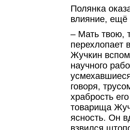
Полянка оказ
влияние, ещё
– Мать твою, т
перехлопает в
Жучкин вспомн
научного рабо
усмехавшиеся
говоря, трусо
храбрость ег
товарища Жуч
ясность. Он в
взвился штоп