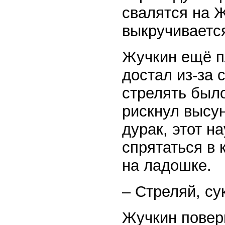
свалятся на 
выкручиваетс
Жучкин ещё п
достал из-за 
стрелять был
рискнул высун
дурак, этот н
спрятаться в 
на ладошке.
– Стреляй, су
Жучкин поверн