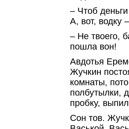
– Чтоб деньги
А, вот, водку
– Не твоего, 
пошла вон!
Авдотья Ерем
Жучкин посто
комнаты, пото
полбутылки, д
пробку, выпил
Сон тов. Жуч
Васькой. Вась