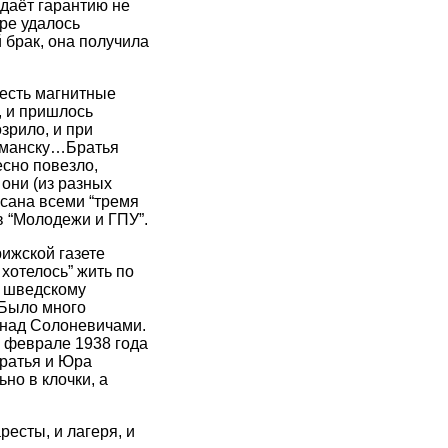
даёт гарантию не
ре удалось
 брак, она получила
 есть магнитные
, и пришлось
зрило, и при
урманску…Братья
есно повезло,
они (из разных
исана всеми “тремя
в “Молодежи и ГПУ”.
рижской газете
хотелось” жить по
х шведскому
 Было много
 над Солоневичами.
в феврале 1938 года
Братья и Юра
но в клочки, а
есты, и лагеря, и