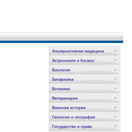
Альтернативная медицина
Астрономия и Космос
Биология
Биофизика
Ботаника
Ветеринария
Военная история
Геология и география
Государство и право