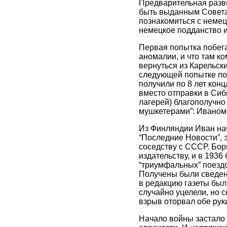
Предварительная разве
быть выданным Совета
познакомиться с немец
немецкое подданство и 
Первая попытка побега 
аномалии, и что там ко
вернуться из Карельск
следующей попытке поб
получили по 8 лет конц
вместо отправки в Сиб
лагерей) благополучно
мушкетерами”: Иваном 
Из Финляндии Иван нач
“Последние Новости”, 
соседству с СССР. Бор
издательству, и в 1936
“триумфальных” поездо
Получены были сведени
в редакцию газеты был
случайно уцелели, но с
взрыв оторвал обе рук
Начало войны застало 