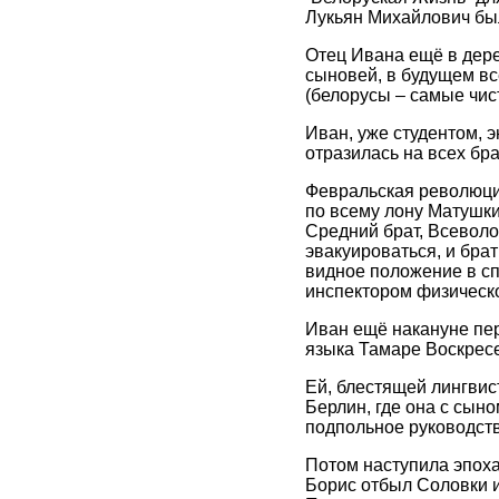
Лукьян Михайлович был
Отец Ивана ещё в дере
сыновей, в будущем вс
(белорусы – самые чис
Иван, уже студентом, э
отразилась на всех бра
Февральская революция
по всему лону Матушки
Средний брат, Всеволод
эвакуироваться, и брат
видное положение в с
инспектором физическ
Иван ещё накануне пе
языка Тамаре Воскресе
Ей, блестящей лингвис
Берлин, где она с сыно
подпольное руководств
Потом наступила эпоха 
Борис отбыл Соловки и