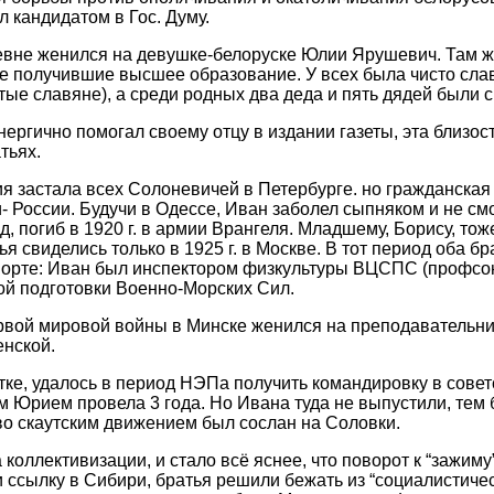
 кандидатом в Гос. Думу.
вне женился на девушке-белоруске Юлии Ярушевич. Там же
е получившие высшее образование. У всех была чисто сла
тые славяне), а среди родных два деда и пять дядей были
нергично помогал своему отцу в издании газеты, эта близост
тьях.
 застала всех Солоневичей в Петербурге. но гражданская
- России. Будучи в Одессе, Иван заболел сыпняком и не смо
, погиб в 1920 г. в армии Врангеля. Младшему, Борису, тож
ья свиделись только в 1925 г. в Москве. В тот период оба б
порте: Иван был инспектором физкультуры ВЦСПС (профсою
ой подготовки Военно-Морских Сил.
рвой мировой войны в Минске женился на преподавательни
нской.
тке, удалось в период НЭПа получить командировку в совет
м Юрием провела 3 года. Но Ивана туда не выпустили, тем 
о скаутским движением был сослан на Соловки.
коллективизации, и стало всё яснее, что поворот к “зажиму
 ссылку в Сибири, братья решили бежать из “социалистичес