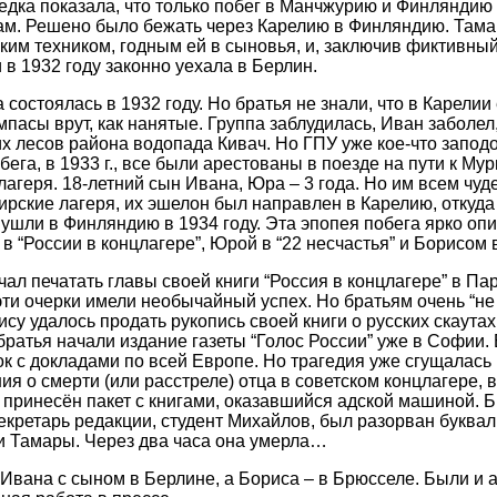
дка показала, что только побег в Манчжурию и Финляндию 
м. Решено было бежать через Карелию в Финляндию. Тама
ким техником, годным ей в сыновья, и, заключив фиктивный
в 1932 году законно уехала в Берлин.
состоялась в 1932 году. Но братья не знали, что в Карелии
мпасы врут, как нанятые. Группа заблудилась, Иван заболел
их лесов района водопада Кивач. Но ГПУ уже кое-что заподо
ега, в 1933 г., все были арестованы в поезде на пути к М
лагеря. 18-летний сын Ивана, Юра – 3 года. Но им всем чуд
ирские лагеря, их эшелон был направлен в Карелию, откуда 
 ушли в Финляндию в 1934 году. Эта эпопея побега ярко оп
в “России в концлагере”, Юрой в “22 несчастья” и Борисом 
ал печатать главы своей книги “Россия в концлагере” в Па
эти очерки имели необычайный успех. Но братьям очень “не 
ису удалось продать рукопись своей книги о русских скаута
 братья начали издание газеты “Голос России” уже в Софии.
к с докладами по всей Европе. Но трагедия уже сгущалась
я о смерти (или расстреле) отца в советском концлагере, 
 принесён пакет с книгами, оказавшийся адской машиной. 
екретарь редакции, студент Михайлов, был разорван букваль
и Тамары. Через два часа она умерла…
Ивана с сыном в Берлине, а Бориса – в Брюсселе. Были и ар