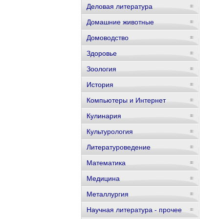
Деловая литература
Домашние животные
Домоводство
Здоровье
Зоология
История
Компьютеры и Интернет
Кулинария
Культурология
Литературоведение
Математика
Медицина
Металлургия
Научная литература - прочее