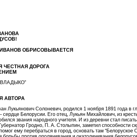
ВАНОВА
ДУСОВ!
ИВАНОВ ОБРИСОВЫВАЕТСЯ
Я ЧЕСТНАЯ ДОРОГА
ЕНИЕМ
 ВЛАДЫКО”
Я АВТОРА
ван Лукьянович Солоневич, родился 1 ноября 1891 года в г
 сердце Белорусии. Его отец, Лукьян Михайлович, из крест
ился звания народного учителя. И из деревни стал писать 
Губернатор Гродно, П. А. Столыпин, заметил способности с
помог ему перебраться в город, основать там “Белоруское О
я борьбы против ополячивания и окатоличивания белорусо