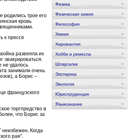
Физика
Физическая химия
 родились трое его
вянская кровь
Философия
 священниками.
Химия
ь к прессе
Хиромантия
 война развеяла их
Хобби и ремесла
г эвакуироваться.
Шпаргалки
е не удалось
рата занимали очень
Эзотерика
зов), а Борис –
Экология
це французского
Юриспруденция
Языкознание
ское торгпредство в
более, что Борис за
” неизбежен. Когда
кого рая”.