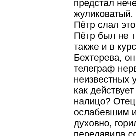
предстал неч
жуликоватый. 
Пётр слал эт
Пётр был не т
также и в кур
Бехтерева, он
телеграф нерв
неизвестных у
как действует
налицо? Отец
ослабевшим и 
духовно, гори
передавила с