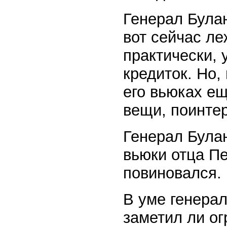
Генерал Булан
вот сейчас ле
практически, 
кредиток. Но,
его вьюках ещ
вещи, поинтер
Генерал Була
вьюки отца П
повиновался.
В уме генера
заметил ли ог