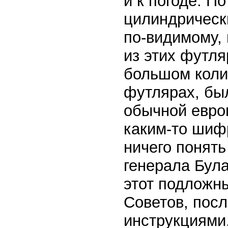
и к погоде. П
цилиндрическ
по-видимому, 
из этих футля
большом коли
футлярах, был
обычной европ
каким-то шиф
ничего понять
генерала Бул
этот подложны
Советов, посл
инструкциями.