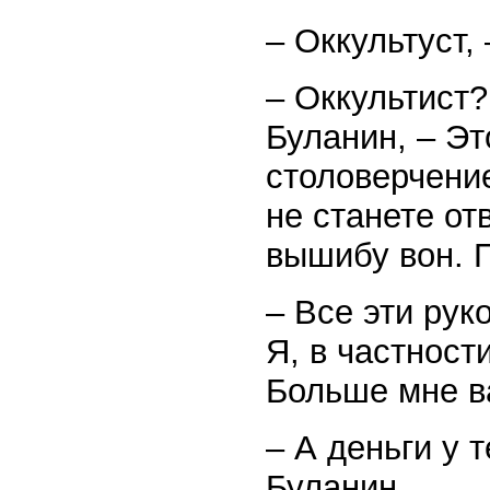
– Оккультуст,
– Оккультист?
Буланин, – Эт
столоверчение
не станете от
вышибу вон. 
– Все эти рук
Я, в частност
Больше мне ва
– А деньги у 
Буланин.