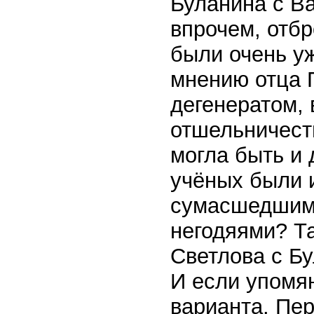
Буланина с В
впрочем, отбр
были очень у
мнению отца 
дегенератом, 
отшельничест
могла быть и 
учёных были 
сумасшедшими
негодяями? Та
Светлова с Б
И если упомян
варианта. Пер