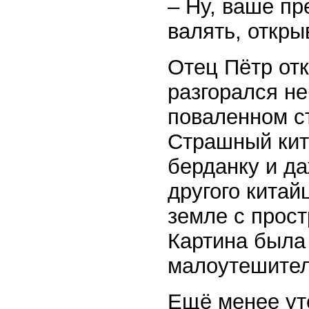
– Ну, ваше пр
валять, откры
Отец Пётр отк
разгорался не
поваленном с
Страшный кит
берданку и да
другого китай
земле с прост
Картина была
малоутешител
Ещё менее ут