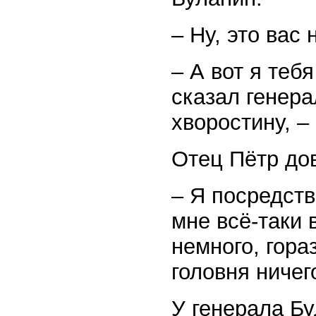
– Ну, это вас 
– А вот я теб
сказал генера
хворостину, –
Отец Пётр до
– Я посредств
мне всё-таки 
немного, гора
головня ничег
У генерала Б