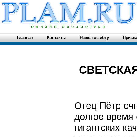
Главная
Контакты
Нашёл ошибку
Присла
СВЕТСКА
Отец Пётр очн
долгое время 
гигантских ка