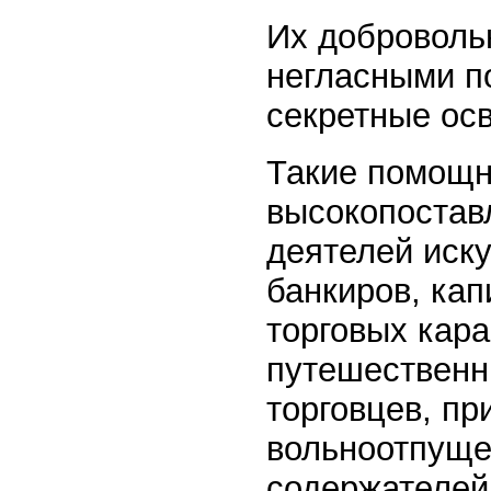
Их доброволь
негласными п
секретные осв
Такие помощн
высокопостав
деятелей иску
банкиров, кап
торговых кар
путешественн
торговцев, пр
вольноотпущен
содержателей